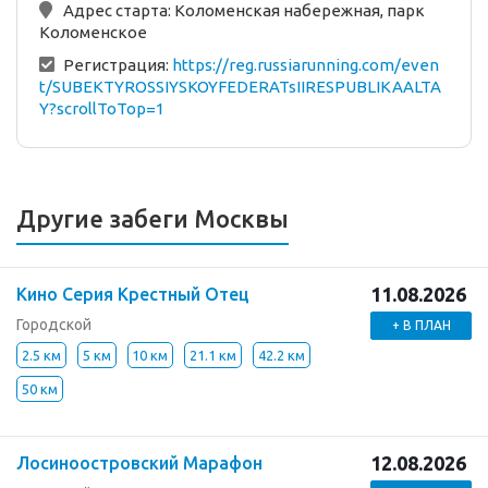
Адрес старта:
Коломенская набережная, парк
Коломенское
Регистрация:
https://reg.russiarunning.com/even
t/SUBEKTYROSSIYSKOYFEDERATsIIRESPUBLIKAALTA
Y?scrollToTop=1
Другие забеги Москвы
11.08.2026
Кино Серия Крестный Отец
Городской
+ В ПЛАН
2.5 км
5 км
10 км
21.1 км
42.2 км
50 км
12.08.2026
Лосиноостровский Марафон