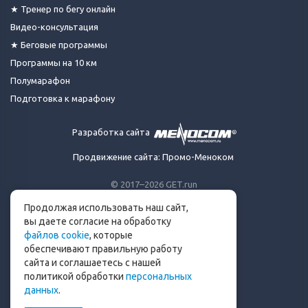
★ Тренер по бегу онлайн
Видео-консультация
★ Беговые программы
Программы на 10 км
Полумарафон
Подготовка к марафону
Разработка сайта
Продвижение сайта: Промо-Меноком
© 2017–2026 GET.run
Все права защищены.
Продолжая использовать наш сайт,
Сделано с ❤ бегунами
вы даете согласие на обработку
для бегунов
файлов cookie
, которые
Телеграм-канал Get.run
обеспечивают правильную работу
Беговой чат в Телеграм
сайта и соглашаетесь с нашей
политикой обработки
персональных
info@get.run
данных
.