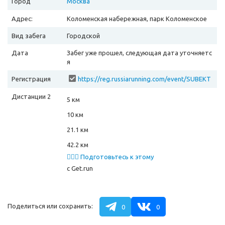
Город
Москва
Адрес:
Коломенская набережная, парк Коломенское
Вид забега
Городской
Дата
Забег уже прошел, следующая дата уточняетс
я
Регистрация
https://reg.russiarunning.com/event/SUBEKT
YROSSIYSKOYFEDERATsIIRESPUBLIKAALTAY?
Дистанции 2
scrollToTop=1
5 км
10 км
21.1 км
42.2 км
🏃🏻‍♂️ Подготовьтесь к этому
забегу
с Get.run
Поделиться или сохранить:
0
0