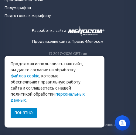
Полумарафон
Подготовка к марафону
Разработка сайта
Продвижение сайта: Промо-Меноком
© 2017–2026 GET.run
Все права защищены.
Продолжая использовать наш сайт,
Сделано с ❤ бегунами
вы даете согласие на обработку
для бегунов
файлов cookie
, которые
Телеграм-канал Get.run
обеспечивают правильную работу
Беговой чат в Телеграм
сайта и соглашаетесь с нашей
политикой обработки
персональных
info@get.run
данных
.
ПОНЯТНО
Политика конфиденциальности
Пользовательское соглашение
Уведомление о рисках и ограничение ответственности