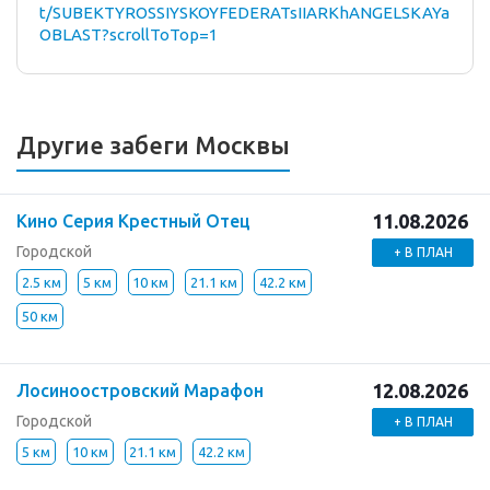
t/SUBEKTYROSSIYSKOYFEDERATsIIARKhANGELSKAYa
OBLAST?scrollToTop=1
Другие забеги Москвы
11.08.2026
Кино Серия Крестный Отец
Городской
+ В ПЛАН
2.5 км
5 км
10 км
21.1 км
42.2 км
50 км
12.08.2026
Лосиноостровский Марафон
Городской
+ В ПЛАН
5 км
10 км
21.1 км
42.2 км