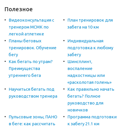
Полезное
Видеоконсультация с
План тренировок для
тренером МСМК по
забега на 10 км
легкой атлетике
Планы беговых
Индивидуальная
тренировок. Обучение
подготовка к любому
бегу
забегу
Как бегать по утрам?
Шинсплинт,
Преимущества
воспаление
утреннего бега
надкостницы или
«расколотая голень»
Научиться бегать под
Как правильно начать
руководством тренера
бегать? Полное
руководство для
новичков
Пульсовые зоны, ПАНО
Программа подготовки
в беге: как рассчитать
к забегу 21.1 км