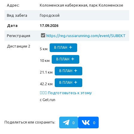
Адрес:
Коломенская набережная, парк Коломенское
Вид забега
Городской
Дата
17.09.2026
Регистрация
https://reg.russiarunning.com/event/SUBEKT
YROSSIYSKOYFEDERATsIIARKhANGELSKAYaO
Дистанции 2
BLAST?scrollToTop=1
В ПЛАН
5 км
В ПЛАН
10 км
В ПЛАН
21.1 км
В ПЛАН
42.2 км
🏃🏻‍♂️ Подготовьтесь к этому
забегу
с Get.run
Поделиться или сохранить:
0
0