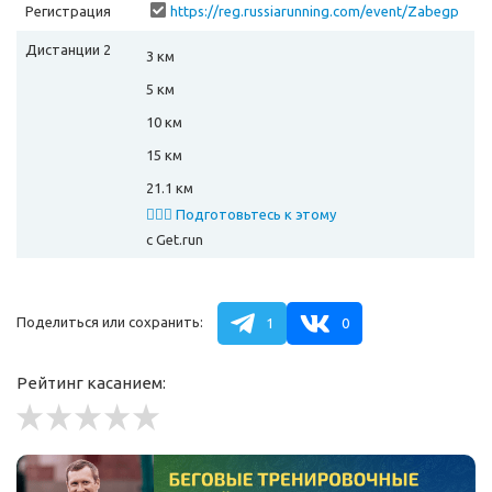
Регистрация
https://reg.russiarunning.com/event/Zabegp
olumarafonADSKIEGORKI?scrollToTop=1
Дистанции 2
3 км
5 км
10 км
15 км
21.1 км
🏃🏻‍♂️ Подготовьтесь к этому
забегу
с Get.run
Поделиться или сохранить:
1
0
Рейтинг касанием: