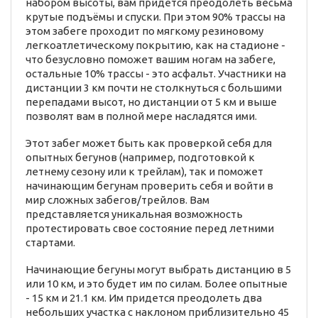
набором высоты, вам придется преодолеть весьма
крутые подъёмы и спуски. При этом 90% трассы на
этом забеге проходит по мягкому резиновому
легкоатлетическому покрытию, как на стадионе -
что безусловно поможет вашим ногам на забеге,
остальные 10% трассы - это асфальт. Участники на
дистанции 3 км почти не столкнуться с большими
перепадами высот, но дистанции от 5 км и выше
позволят вам в полной мере насладятся ими.
Этот забег может быть как проверкой себя для
опытных бегунов (например, подготовкой к
летнему сезону или к трейлам), так и поможет
начинающим бегунам проверить себя и войти в
мир сложных забегов/трейлов. Вам
представляется уникальная возможность
протестировать свое состояние перед летними
стартами.
Начинающие бегуны могут выбрать дистанцию в 5
или 10 км, и это будет им по силам. Более опытные
- 15 км и 21.1 км. Им придется преодолеть два
небольших участка с наклоном приблизительно 45