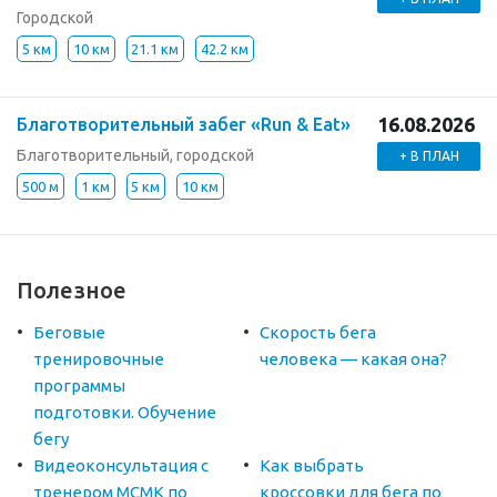
Городской
5 км
10 км
21.1 км
42.2 км
16.08.2026
Благотворительный забег «Run & Eat»
Благотворительный, городской
+ В ПЛАН
500 м
1 км
5 км
10 км
Полезное
Беговые
Скорость бега
тренировочные
человека — какая она?
программы
подготовки. Обучение
бегу
Видеоконсультация с
Как выбрать
тренером МСМК по
кроссовки для бега по