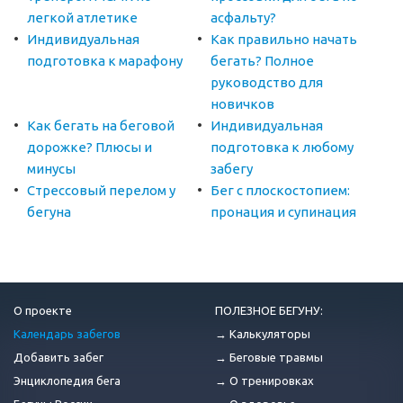
легкой атлетике
асфальту?
Индивидуальная
Как правильно начать
подготовка к марафону
бегать? Полное
руководство для
новичков
Как бегать на беговой
Индивидуальная
дорожке? Плюсы и
подготовка к любому
минусы
забегу
Стрессовый перелом у
Бег с плоскостопием:
бегуна
пронация и супинация
О проекте
ПОЛЕЗНОЕ БЕГУНУ:
Календарь забегов
→ Калькуляторы
Добавить забег
→ Беговые травмы
Энциклопедия бега
→ О тренировках