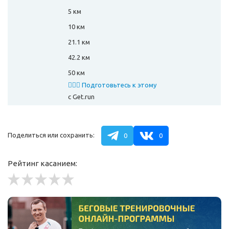
5 км
10 км
21.1 км
42.2 км
50 км
🏃🏻‍♂️ Подготовьтесь к этому
забегу
с Get.run
Поделиться или сохранить:
0
0
Рейтинг касанием: