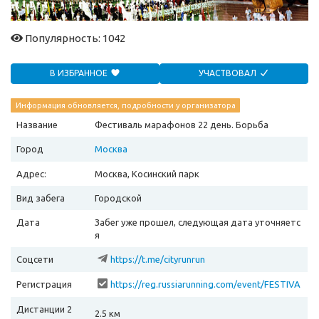
Популярность: 1042
В ИЗБРАННОЕ
УЧАСТВОВАЛ
Информация обновляется, подробности у организатора
Название
Фестиваль марафонов 22 день. Борьба
Город
Москва
Адрес:
Москва, Косинский парк
Вид забега
Городской
Дата
Забег уже прошел, следующая дата уточняетс
я
Соцсети
https://t.me/cityrunrun
Регистрация
https://reg.russiarunning.com/event/FESTIVA
LMARAFONOV22DENBORBA?scrollToTop=1
Дистанции 2
2.5 км