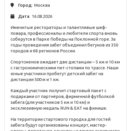
Город
: Москва
Дата
: 16.08.2026
Именитые рестораторы и талантливые шеф-
повара, профессионалы и любители спорта вновь
соберутся в Парке Победы на Поклонной горе. За
годы проведения забег объединил бегунов из 350
городов и 68 регионов России.
Спортсменов ожидает две дистанции – 5 км и 10 км
с гастрономическими пит-стопами по трассе. Наши
юные участники пробегут детский забег на
дистанции 500 м и 1 км.
Каждый участник получит стартовый пакет с
подарками от партнёров, фирменной футболкой
забега (для участников 5 км и 10 км) и
эксклюзивную медаль RUN & EAT на финише.
На территории стартового городка для гостей
забега будут организованы концерт, мастер-
классы, дегустации, конкурсы и другие активности