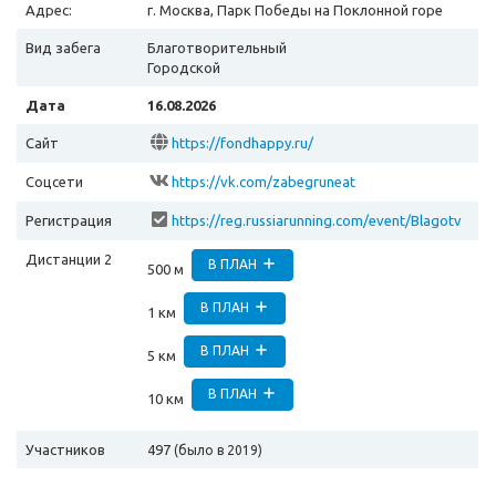
Адрес:
г. Москва, Парк Победы на Поклонной горе
Вид забега
Благотворительный
Городской
Дата
16.08.2026
Сайт
https://fondhappy.ru/
Соцсети
https://vk.com/zabegruneat
Регистрация
https://reg.russiarunning.com/event/Blagotv
oritelnyygastronomicheskiyzabegRUNEAT160
Дистанции 2
82026?scrollToTop=1
В ПЛАН
500 м
В ПЛАН
1 км
В ПЛАН
5 км
В ПЛАН
10 км
Участников
497
(было в 2019)