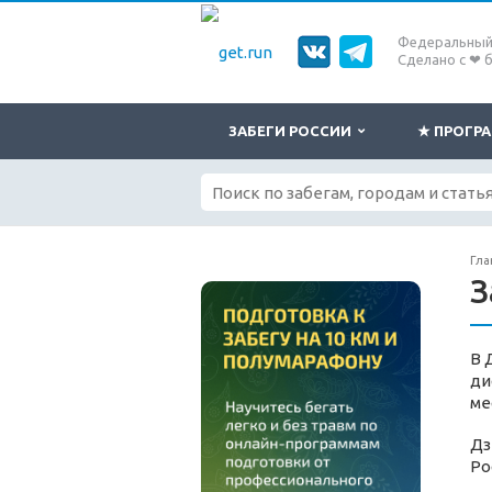
Федеральный 
Сделано с ❤ 
ЗАБЕГИ РОССИИ
★ ПРОГ
Гла
З
В 
ди
ме
Дз
Ро