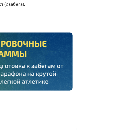
ст
(2 забега).