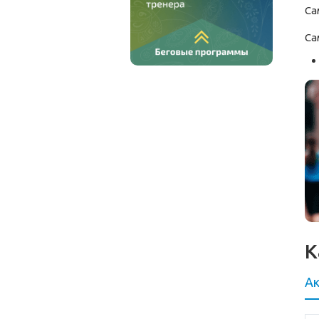
Са
Са
К
Ак