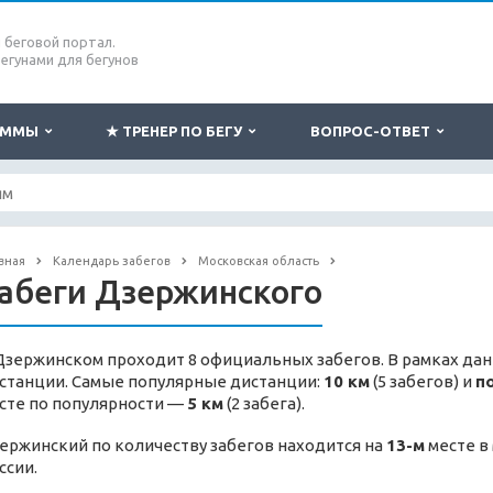
беговой портал.
бегунами для бегунов
РАММЫ
★ ТРЕНЕР ПО БЕГУ
ВОПРОС-ОТВЕТ
вная
Календарь забегов
Московская область
абеги Дзержинского
Дзержинском проходит 8 официальных забегов. В рамках дан
станции. Самые популярные дистанции:
10 км
(5 забегов) и
п
сте по популярности —
5 км
(2 забега).
ержинский по количеству забегов находится на
13-м
месте в
ссии.