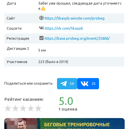
Дата
Забег уже прошел, следующая дата уточняетс
я
Сайт
https://5kaspb.wixsite.com/probeg
Соцсети
https://vk.com/5kaspb
Регистрация
https://base.probeg.org/event/25806/
Дистанции 2
5 км
Участников
223
(было в 2019)
Поделиться или сохранить:
59
35
5.0
Рейтинг касанием:
1 оценка