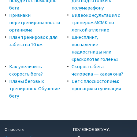
похудеть с помощью
для подготовки к
бега
полумарафону
Признаки
Видеоконсультация с
перетренированности
тренером МСМК по
организма
легкой атлетике
План тренировок для
Шинсплинт,
забега на 10 км
воспаление
надкостницы или
«расколотая голень»
Как увеличить
Скорость бега
скорость бега?
человека — какая она?
Планы беговых
Бег с плоскостопием:
тренировок. Обучение
пронация и супинация
бегу
О проекте
ПОЛЕЗНОЕ БЕГУНУ: