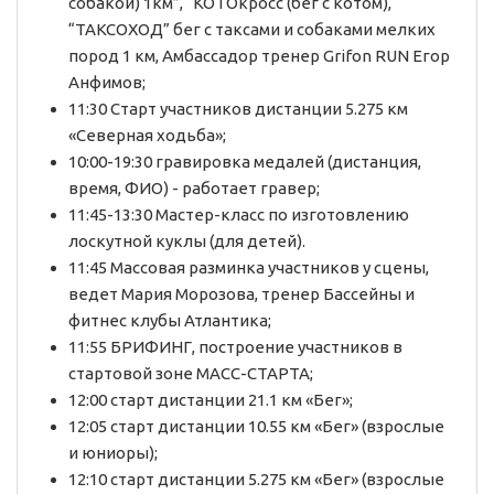
собакой) 1км”, “КОТОкросс (бег с котом),
“ТАКСОХОД” бег с таксами и собаками мелких
пород 1 км, Амбассадор тренер Grifon RUN Егор
Анфимов;
11:30 Старт участников дистанции 5.275 км
«Северная ходьба»;
10:00-19:30 гравировка медалей (дистанция,
время, ФИО) - работает гравер;
11:45-13:30 Мастер-класс по изготовлению
лоскутной куклы (для детей).
11:45 Массовая разминка участников у сцены,
ведет Мария Морозова, тренер Бассейны и
фитнес клубы Атлантика;
11:55 БРИФИНГ, построение участников в
стартовой зоне МАСС-СТАРТА;
12:00 старт дистанции 21.1 км «Бег»;
12:05 старт дистанции 10.55 км «Бег» (взрослые
и юниоры);
12:10 старт дистанции 5.275 км «Бег» (взрослые