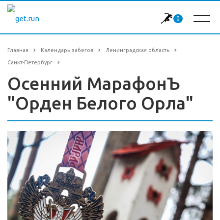
0
Главная
Календарь забегов
Ленинградская область
Санкт-Петербург
Осенний МарафонЪ
"Орден Белого Орла"