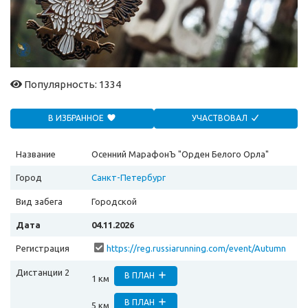
Популярность: 1334
В ИЗБРАННОЕ
УЧАСТВОВАЛ
Название
Осенний МарафонЪ "Орден Белого Орла"
Город
Санкт-Петербург
Вид забега
Городской
Дата
04.11.2026
Регистрация
https://reg.russiarunning.com/event/Autumn
Orden2026?scrollToTop=1
Дистанции 2
В ПЛАН
1 км
В ПЛАН
5 км