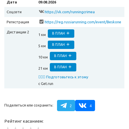
Дата
09.08.2026
Соцсети
https://vk.com/runningcrimea
Регистрация
https://reg.russiarunning.com/event/Beskone
chnoedvizhenie20?scrollToTop=1
Дистанции 2
В ПЛАН
1 км
В ПЛАН
5 км
В ПЛАН
10 км
В ПЛАН
21 км
🏃🏻‍♂️ Подготовьтесь к этому
забегу
с Get.run
Поделиться или сохранить:
2
4
Рейтинг касанием: