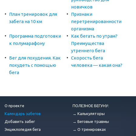
новичков
План тренировок для
Признаки
забега на 10 км
перетренированности
организма
Программа подготовки
Как бегать по утрам?
к полумарафону
Преимущества
утреннего бега
Бег для похудения. Как
Скорость бега
похудеть с помощью
человека — какая она?
бега
О проекте
ПОЛЕЗНОЕ БЕГУНУ:
Календарь забегов
→ Калькуляторы
Добавить забег
→ Беговые травмы
Энциклопедия бега
→ О тренировках