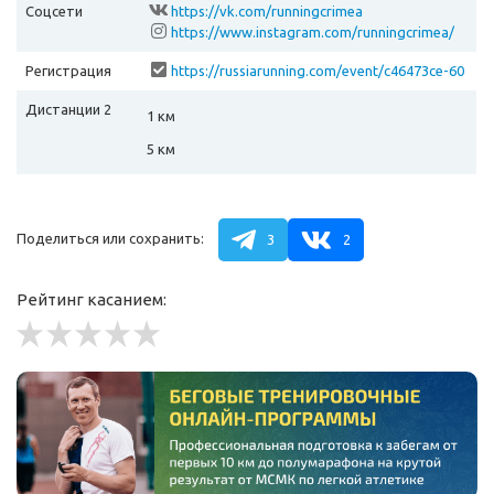
Соцсети
https://vk.com/runningcrimea
https://www.instagram.com/runningcrimea/
Регистрация
https://russiarunning.com/event/c46473ce-60
8d-4b4e-8096-c104a31b2b27/
Дистанции 2
1 км
5 км
Поделиться или сохранить:
3
2
Рейтинг касанием: