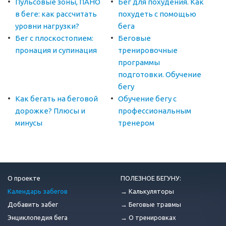
Пульсовые зоны, ПАНО
Бег для похудения. Как
в беге: как рассчитать
похудеть с помощью
уровни нагрузки?
бега
Бег с плоскостопием:
Беговые
пронация и супинация
тренировочные
программы
подготовки. Обучение
бегу
Как бегать на беговой
Обучение бегу с
дорожке? Плюсы и
профессиональным
минусы
тренером
О проекте
ПОЛЕЗНОЕ БЕГУНУ:
Календарь забегов
→ Калькуляторы
Добавить забег
→ Беговые травмы
Энциклопедия бега
→ О тренировках