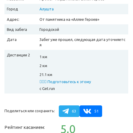
Город
Алушта
Адрес:
От памятника на «Аллее Героев»
Вид забега
Городской
Дата
Забег уже прошел, следующая дата уточняетс
я
Дистанции 2
1 км
2 км
21.1 км
🏃🏻‍♂️ Подготовьтесь к этому
забегу
с Get.run
Поделиться или сохранить:
63
51
5.0
Рейтинг касанием: