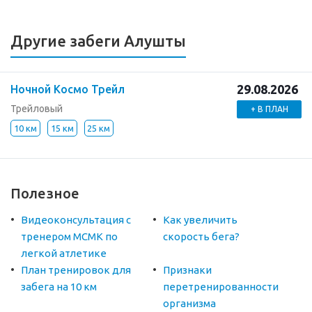
Другие забеги Алушты
29.08.2026
Ночной Космо Трейл
Трейловый
+ В ПЛАН
10 км
15 км
25 км
Полезное
Видеоконсультация с
Как увеличить
тренером МСМК по
скорость бега?
легкой атлетике
План тренировок для
Признаки
забега на 10 км
перетренированности
организма