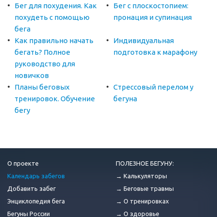
Бег для похудения. Как
Бег с плоскостопием:
похудеть с помощью
пронация и супинация
бега
Как правильно начать
Индивидуальная
бегать? Полное
подготовка к марафону
руководство для
новичков
Планы беговых
Стрессовый перелом у
тренировок. Обучение
бегуна
бегу
О проекте
ПОЛЕЗНОЕ БЕГУНУ:
Календарь забегов
→ Калькуляторы
Добавить забег
→ Беговые травмы
Энциклопедия бега
→ О тренировках
Бегуны России
→ О здоровье