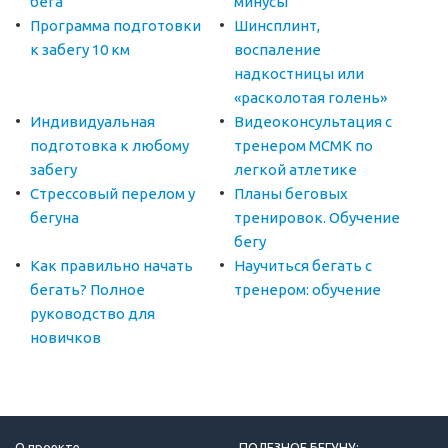
бега
минусы
Программа подготовки
Шинсплинт,
к забегу 10 км
воспаление
надкостницы или
«расколотая голень»
Индивидуальная
Видеоконсультация с
подготовка к любому
тренером МСМК по
забегу
легкой атлетике
Стрессовый перелом у
Планы беговых
бегуна
тренировок. Обучение
бегу
Как правильно начать
Научиться бегать с
бегать? Полное
тренером: обучение
руководство для
новичков
О проекте
ПОЛЕЗНОЕ БЕГУНУ: