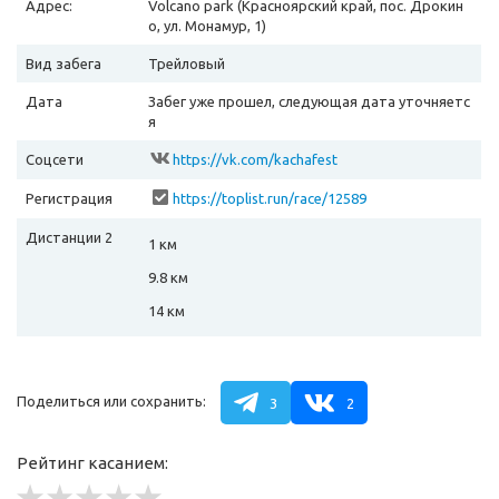
Адрес:
Volcano park (Красноярский край, пос. Дрокин
о, ул. Монамур, 1)
Вид забега
Трейловый
Дата
Забег уже прошел, следующая дата уточняетс
я
Соцсети
https://vk.com/kachafest
Регистрация
https://toplist.run/race/12589
Дистанции 2
1 км
9.8 км
14 км
Поделиться или сохранить:
3
2
Рейтинг касанием: