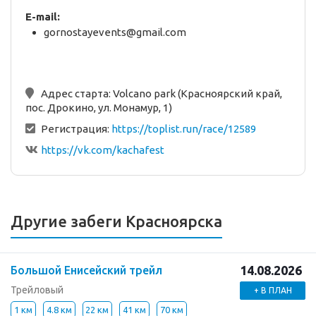
E-mail:
gornostayevents@gmail.com
Адрес старта:
Volcano park (Красноярский край,
пос. Дрокино, ул. Монамур, 1)
Регистрация:
https://toplist.run/race/12589
https://vk.com/kachafest
Другие забеги Красноярска
14.08.2026
Большой Енисейский трейл
Трейловый
+ В ПЛАН
1 км
4.8 км
22 км
41 км
70 км