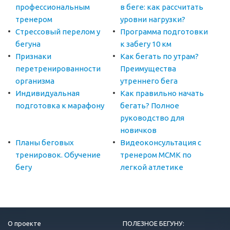
профессиональным
в беге: как рассчитать
тренером
уровни нагрузки?
Стрессовый перелом у
Программа подготовки
бегуна
к забегу 10 км
Признаки
Как бегать по утрам?
перетренированности
Преимущества
организма
утреннего бега
Индивидуальная
Как правильно начать
подготовка к марафону
бегать? Полное
руководство для
новичков
Планы беговых
Видеоконсультация с
тренировок. Обучение
тренером МСМК по
бегу
легкой атлетике
О проекте
ПОЛЕЗНОЕ БЕГУНУ: