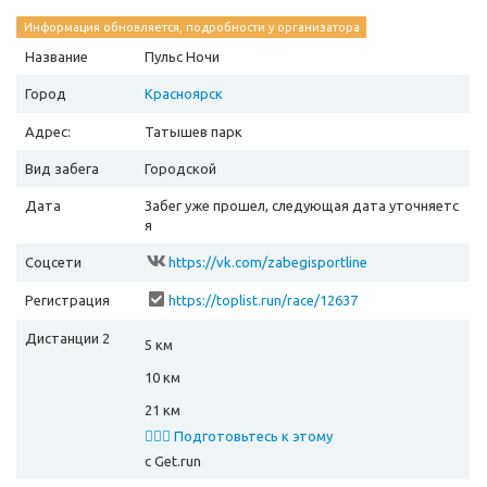
Информация обновляется, подробности у организатора
Название
Пульс Ночи
Город
Красноярск
Адрес:
Татышев парк
Вид забега
Городской
Дата
Забег уже прошел, следующая дата уточняетс
я
Соцсети
https://vk.com/zabegisportline
Регистрация
https://toplist.run/race/12637
Дистанции 2
5 км
10 км
21 км
🏃🏻‍♂️ Подготовьтесь к этому
забегу
с Get.run