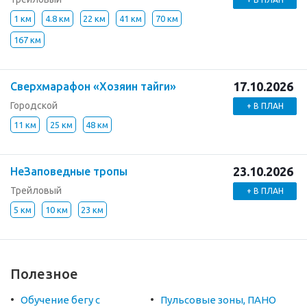
1 км
4.8 км
22 км
41 км
70 км
167 км
17.10.2026
Сверхмарафон «Хозяин тайги»
Городской
+ В ПЛАН
11 км
25 км
48 км
23.10.2026
НеЗаповедные тропы
Трейловый
+ В ПЛАН
5 км
10 км
23 км
Полезное
Обучение бегу с
Пульсовые зоны, ПАНО