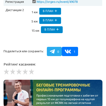
Регистрация
https://orgeo.ru/event/49078
Дистанции 2
В ПЛАН
1 км
В ПЛАН
5 км
В ПЛАН
15 км
Поделиться или сохранить:
0
1
Рейтинг касанием: