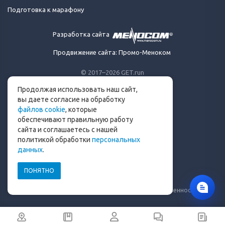
Подготовка к марафону
Разработка сайта
Продвижение сайта: Промо-Меноком
© 2017–2026 GET.run
Все права защищены.
Продолжая использовать наш сайт,
Сделано с ❤ бегунами
вы даете согласие на обработку
для бегунов
файлов cookie
, которые
Телеграм-канал Get.run
обеспечивают правильную работу
Беговой чат в Телеграм
сайта и соглашаетесь с нашей
политикой обработки
персональных
info@get.run
данных
.
ПОНЯТНО
Политика конфиденциальности
Пользовательское соглашение
Уведомление о рисках и ограничение ответственности