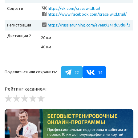
Соцсети
https://vk.com/xracewildtrail
https://www.facebook.com/xrace.wild.trail/
Регистрация
https://russiarunning.com/event/241d69d0-f3
92-4b48-9207-ac1cb5d1707a
Дистанции 2
20 км
40 км
Поделиться или сохранить:
22
14
Рейтинг касанием: