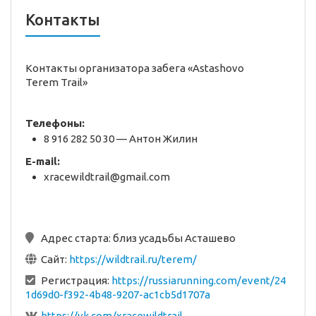
Контакты
Контакты организатора забега «Astashovo
Terem Trail»
Телефоны:
8 916 282 50 30 — Антон Жилин
E-mail:
xracewildtrail@gmail.com
Адрес старта:
близ усадьбы Асташево
Сайт:
https://wildtrail.ru/terem/
Регистрация:
https://russiarunning.com/event/24
1d69d0-f392-4b48-9207-ac1cb5d1707a
https://vk.com/xracewildtrail