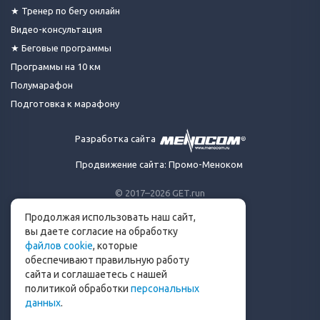
★ Тренер по бегу онлайн
Видео-консультация
★ Беговые программы
Программы на 10 км
Полумарафон
Подготовка к марафону
Разработка сайта
Продвижение сайта: Промо-Меноком
© 2017–2026 GET.run
Все права защищены.
Продолжая использовать наш сайт,
Сделано с ❤ бегунами
вы даете согласие на обработку
для бегунов
файлов cookie
, которые
Телеграм-канал Get.run
обеспечивают правильную работу
Беговой чат в Телеграм
сайта и соглашаетесь с нашей
политикой обработки
персональных
info@get.run
данных
.