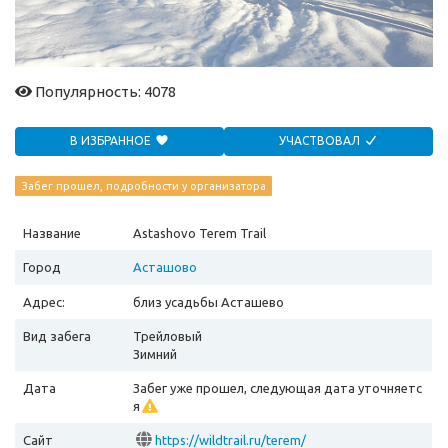
Популярность: 4078
В ИЗБРАННОЕ
УЧАСТВОВАЛ
Забег прошел, подробности у организатора
Название
Astashovo Terem Trail
Город
Асташово
Адрес:
близ усадьбы Асташево
Вид забега
Трейловый
Зимний
Дата
Забег уже прошел, следующая дата уточняетс
я
Сайт
https://wildtrail.ru/terem/