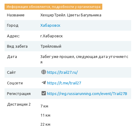
Информация обновляется, подробности у организатора
Название
ХехцирТрейл. Цветы Багульника
Город
Хабаровск
Адрес:
г.Хабаровск
Вид забега
Трейловый
Дата
Забег уже прошел, следующая дата уточняетс
я
Сайт
https://trail27.ru/
Соцсети
https://t.me/trail27
Регистрация
https://reg.russiarunning.com/event/Trail27B
agulnik2026?scrollToTop=1
Дистанции 2
7 км
11 км
22 км