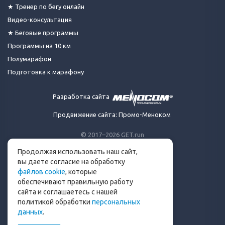
★ Тренер по бегу онлайн
Видео-консультация
★ Беговые программы
Программы на 10 км
Полумарафон
Подготовка к марафону
Разработка сайта
Продвижение сайта: Промо-Меноком
© 2017–2026 GET.run
Все права защищены.
Продолжая использовать наш сайт,
Сделано с ❤ бегунами
вы даете согласие на обработку
для бегунов
файлов cookie
, которые
Телеграм-канал Get.run
обеспечивают правильную работу
Беговой чат в Телеграм
сайта и соглашаетесь с нашей
политикой обработки
персональных
info@get.run
данных
.