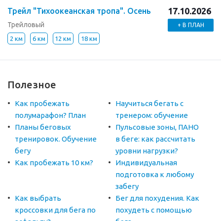
17.10.2026
Трейл "Тихоокеанская тропа". Осень
Трейловый
+ В ПЛАН
2 км
6 км
12 км
18 км
Полезное
Как пробежать
Научиться бегать с
полумарафон? План
тренером: обучение
Планы беговых
Пульсовые зоны, ПАНО
тренировок. Обучение
в беге: как рассчитать
бегу
уровни нагрузки?
Как пробежать 10 км?
Индивидуальная
подготовка к любому
забегу
Как выбрать
Бег для похудения. Как
кроссовки для бега по
похудеть с помощью