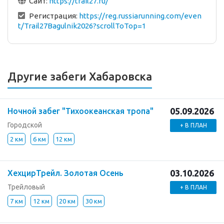
Сайт:
https://trail27.ru/
Регистрация:
https://reg.russiarunning.com/even
t/Trail27Bagulnik2026?scrollToTop=1
Другие забеги Хабаровска
05.09.2026
Ночной забег "Тихоокеанская тропа"
Городской
+ В ПЛАН
2 км
6 км
12 км
03.10.2026
ХехцирТрейл. Золотая Осень
Трейловый
+ В ПЛАН
7 км
12 км
20 км
30 км