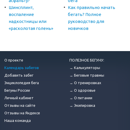
асфальту?
бега
Шинсплинт,
Как правильно начать
воспаление
бегать? Полное
надкостницы или
руководство для
«расколотая голень»
новичков
О проекте
ПОЛЕЗНОЕ БЕГУНУ:
Календарь забегов
→ Калькуляторы
Добавить забег
→ Беговые травмы
Энциклопедия бега
→ О тренировках
Бегуны России
→ О здоровье
Личный кабинет
→ О питании
Отзывы на сайте
→ Экипировка
Отзывы на Яндексе
Наша команда