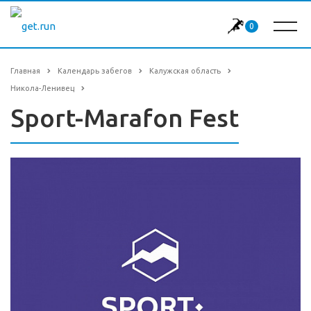
0
Главная
Календарь забегов
Калужская область
Никола-Ленивец
Sport-Marafon Fest