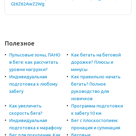
Gt6Z62AwZ2Wg
Полезное
Пульсовые зоны, ПАНО
Как бегать на беговой
в беге: как рассчитать
дорожке? Плюсы и
уровни нагрузки?
минусы
Индивидуальная
Как правильно начать
подготовка к любому
бегать? Полное
забегу
руководство для
новичков
Как увеличить
Программа подготовки
скорость бега?
к забегу 10 км
Индивидуальная
Бег с плоскостопием:
подготовка к марафону
пронация и супинация
Бег для похудения. Как
Беговые