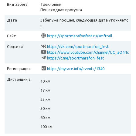
Вид забега
Трейловый
Пешеходная прогулка
Дата
Забег уже прошел, следующая дата уточняетс
я
Сайт
https://sportmarafonfest.ru/smftrail
Соцсети
https://vk.com/sportmarafon_fest
https://www.youtube.com/channel/UC_aO4rIc
QZGGt6Z62AwZ2Wg
https://t.me/sportmarafon_fest
Регистрация
https://myrace.info/events/1340
Дистанции 2
10 км
17 км
35 км
50 км
60 км
100 км