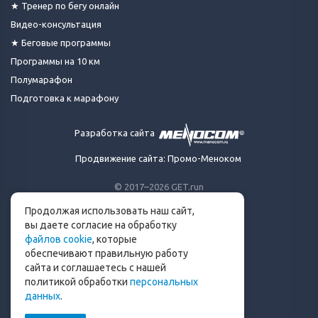
★ Тренер по бегу онлайн
Видео-консультация
★ Беговые программы
Программы на 10 км
Полумарафон
Подготовка к марафону
Разработка сайта
Продвижение сайта: Промо-Меноком
© 2017–2026 GET.run
Все права защищены.
Продолжая использовать наш сайт,
Сделано с ❤ бегунами
вы даете согласие на обработку
для бегунов
файлов cookie
, которые
Телеграм-канал Get.run
обеспечивают правильную работу
Беговой чат в Телеграм
сайта и соглашаетесь с нашей
политикой обработки
персональных
info@get.run
данных
.