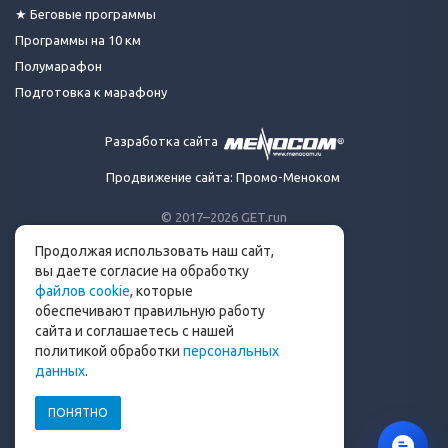
★ Беговые программы
Программы на 10 км
Полумарафон
Подготовка к марафону
Разработка сайта
Продвижение сайта: Промо-Меноком
© 2017–2026 GET.run
Все права защищены.
Продолжая использовать наш сайт,
Сделано с ❤ бегунами
вы даете согласие на обработку
для бегунов
файлов cookie
, которые
Телеграм-канал Get.run
обеспечивают правильную работу
Беговой чат в Телеграм
сайта и соглашаетесь с нашей
политикой обработки
персональных
info@get.run
данных
.
ПОНЯТНО
Политика конфиденциальности
Пользовательское соглашение