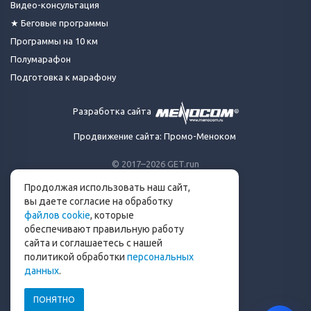
Видео-консультация
★ Беговые программы
Программы на 10 км
Полумарафон
Подготовка к марафону
Разработка сайта
Продвижение сайта: Промо-Меноком
© 2017–2026 GET.run
Все права защищены.
Продолжая использовать наш сайт,
Сделано с ❤ бегунами
вы даете согласие на обработку
для бегунов
файлов cookie
, которые
Телеграм-канал Get.run
обеспечивают правильную работу
Беговой чат в Телеграм
сайта и соглашаетесь с нашей
политикой обработки
персональных
info@get.run
данных
.
ПОНЯТНО
Политика конфиденциальности