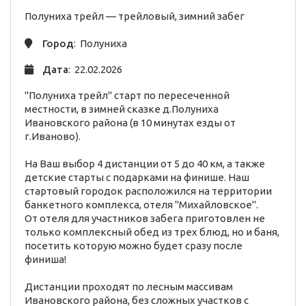
Полуниха трейл —
трейловый,
зимний
забег
Город
: Полуниха
Дата
: 22.02.2026
"Полуниха трейл" старт по пересеченной
местности, в зимней сказке д.Полуниха
Ивановского района (в 10 минутах езды от
г.Иваново).
На Ваш выбор 4 дистанции от 5 до 40 км, а также
детские старты с подарками на финише. Наш
стартовый городок расположился на территории
банкетного комплекса, отеля "Михайловское".
От отеля для участников забега приготовлен не
только комплексный обед из трех блюд, но и баня,
посетить которую можно будет сразу после
финиша!
Дистанции проходят по лесным массивам
Ивановского района, без сложных участков с