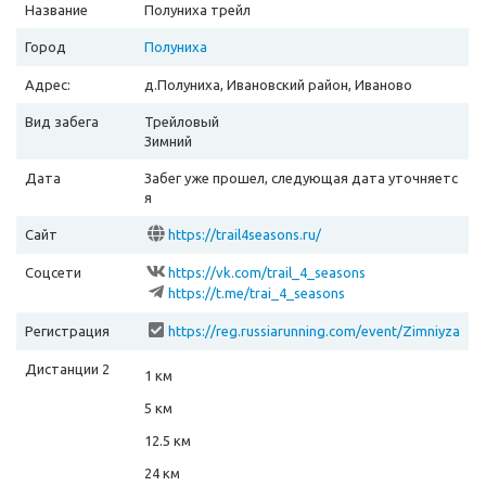
Название
Полуниха трейл
Город
Полуниха
Адрес:
д.Полуниха, Ивановский район, Иваново
Вид забега
Трейловый
Зимний
Дата
Забег уже прошел, следующая дата уточняетс
я
Сайт
https://trail4seasons.ru/
Соцсети
https://vk.com/trail_4_seasons
https://t.me/trai_4_seasons
Регистрация
https://reg.russiarunning.com/event/Zimniyza
begPolunikhatreyl?scrollToTop=1
Дистанции 2
1 км
5 км
12.5 км
24 км