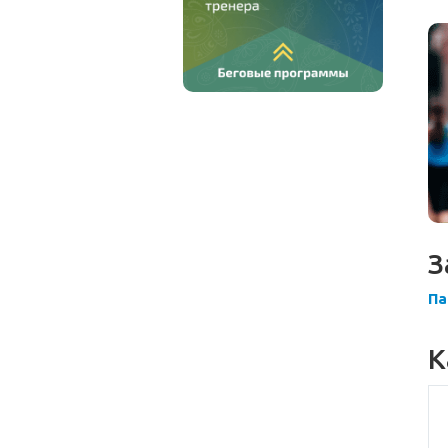
З
Па
К