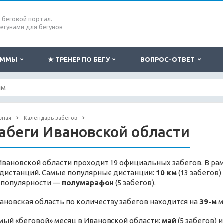
беговой портал.
бегунами для бегунов
РАММЫ
★ ТРЕНЕР ПО БЕГУ
ВОПРОС-ОТВЕТ
вная
Календарь забегов
абеги Ивановской области
Ивановской области проходит 19 официальных забегов. В ра
 дистанций. Самые популярные дистанции:
10 км
(13 забегов)
 популярности —
полумарафон
(5 забегов).
ановская область по количеству забегов находится на
39-м
м
мый «беговой» месяц в Ивановской области:
май
(5 забегов) 