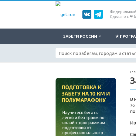
Федеральный 
Сделано с ❤ 
ЗАБЕГИ РОССИИ
★ ПРОГ
Гла
З
В 
76
по
Ив
Са