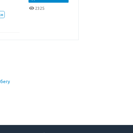
2325
км
бегу