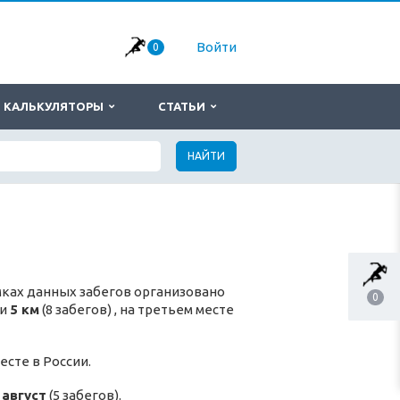
Войти
0
КАЛЬКУЛЯТОРЫ
СТАТЬИ
НАЙТИ
мках данных забегов организовано
0
 и
5 км
(8 забегов) , на третьем месте
есте в России.
и
август
(5 забегов).