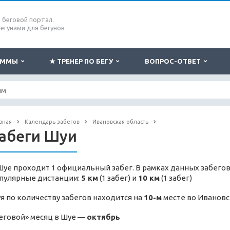
беговой портал.
бегунами для бегунов
РАММЫ
★ ТРЕНЕР ПО БЕГУ
ВОПРОС-ОТВЕТ
вная
Календарь забегов
Ивановская область
абеги Шуи
Шуе проходит 1 официальный забег. В рамках данных забегов
пулярные дистанции:
5 км
(1 забег) и
10 км
(1 забег)
я по количеству забегов находится на
10-м
месте во Ивановс
еговой» месяц в Шуе —
октябрь