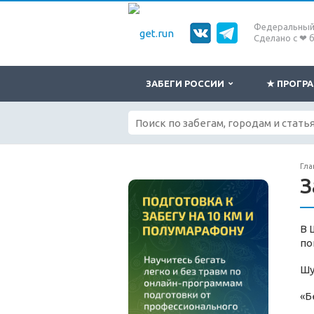
Федеральный 
Сделано с ❤ 
ЗАБЕГИ РОССИИ
★ ПРОГ
Гла
З
В 
по
Шу
«Б