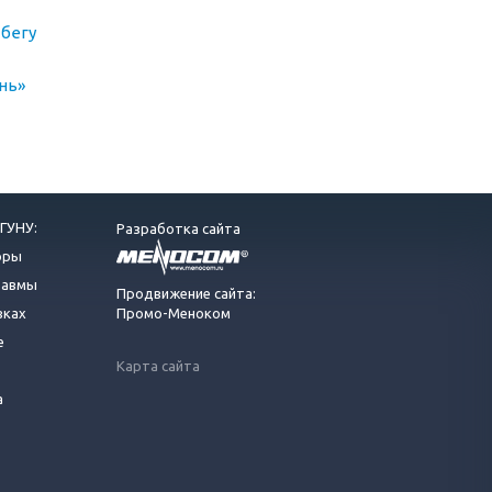
бегу
нь»
ГУНУ:
Разработка сайта
оры
равмы
Продвижение сайта:
вках
Промо-Меноком
е
Карта сайта
а