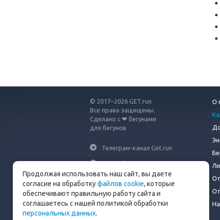
© 2017–2026 GET.run
О 
Все права защищены.
Ка
Сделано с ❤ бегунами
До
для бегунов
Эн
Телеграм-канал Get.run
Бе
Беговой чат в Телеграм
Ли
Продолжая использовать наш сайт, вы даете
От
info@get.run
согласие на обработку
файлов cookie
, которые
От
обеспечивают правильную работу сайта и
соглашаетесь с нашей политикой обработки
На
персональных данных
.
Политика конфиденциальности