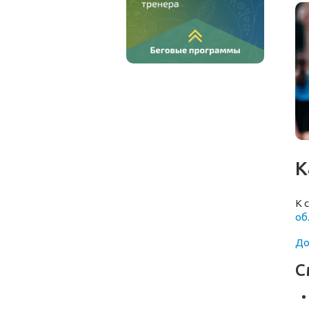
К
К 
об
До
С