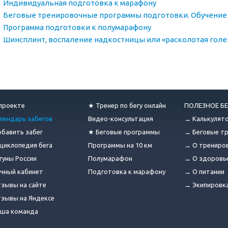
Индивидуальная подготовка к марафону
Беговые тренировочные программы подготовки. Обучение 
Программа подготовки к полумарафону
Шинсплинт, воспаление надкостницы или «расколотая голе
проекте
★ Тренер по бегу онлайн
ПОЛЕЗНОЕ БЕ
лендарь забегов
Видео-консультация
→ Калькулят
бавить забег
★ Беговые программы
→ Беговые т
циклопедия бега
Программы на 10 км
→ О трениро
гуны России
Полумарафон
→ О здоровь
чный кабинет
Подготовка к марафону
→ О питании
зывы на сайте
→ Экипировк
зывы на Яндексе
ша команда