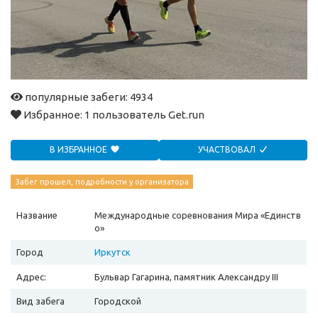
популярные забеги: 4934
Избранное:
1 пользователь Get.run
В ИЗБРАННОЕ
УЧАСТВОВАЛ
Забег прошел, подробности у организатора
Название
Международные соревнования Мира «Единств
о»
Город
Иркутск
Адрес:
Бульвар Гагарина, памятник Александру III
Вид забега
Городской