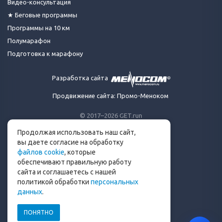
Видео-консультация
★ Беговые программы
Программы на 10 км
Полумарафон
Подготовка к марафону
Разработка сайта
Продвижение сайта: Промо-Меноком
© 2017–2026 GET.run
Все права защищены.
Продолжая использовать наш сайт,
Сделано с ❤ бегунами
вы даете согласие на обработку
для бегунов
файлов cookie
, которые
Телеграм-канал Get.run
обеспечивают правильную работу
Беговой чат в Телеграм
сайта и соглашаетесь с нашей
политикой обработки
персональных
info@get.run
данных
.
ПОНЯТНО
Политика конфиденциальности