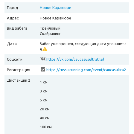
Город
Новое Каракюре
Адрес:
Новое Каракюре
Вид забега
Трейловый
Скайранинг
Дата
Забег уже прошел, следующая дата уточняетс
я
Соцсети
https://vk.com/caucasusultratrail
Регистрация
https://russiarunning.com/event/caucasultra2
024/
Дистанции 2
1 км
3 км
5 км
20 км
40 км
100 км