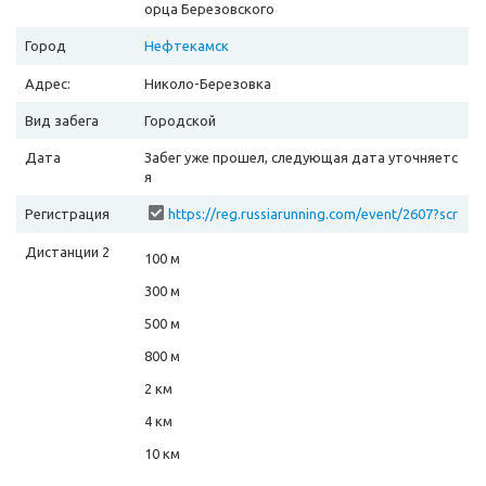
орца Березовского
Город
Нефтекамск
Адрес:
Николо-Березовка
Вид забега
Городской
Дата
Забег уже прошел, следующая дата уточняетс
я
Регистрация
https://reg.russiarunning.com/event/2607?scr
ollToTop=1
Дистанции 2
100 м
300 м
500 м
800 м
2 км
4 км
10 км