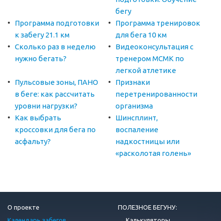
бегу
Программа подготовки
Программа тренировок
к забегу 21.1 км
для бега 10 км
Сколько раз в неделю
Видеоконсультация с
нужно бегать?
тренером МСМК по
легкой атлетике
Пульсовые зоны, ПАНО
Признаки
в беге: как рассчитать
перетренированности
уровни нагрузки?
организма
Как выбрать
Шинсплинт,
кроссовки для бега по
воспаление
асфальту?
надкостницы или
«расколотая голень»
О проекте
ПОЛЕЗНОЕ БЕГУНУ:
Календарь забегов
→ Калькуляторы