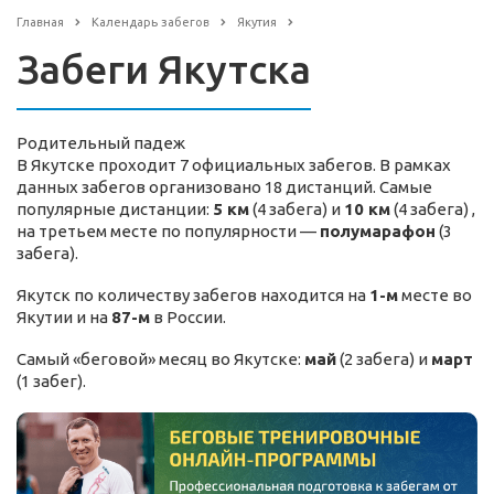
Главная
Календарь забегов
Якутия
Забеги Якутска
Родительный падеж
В Якутске проходит 7 официальных забегов. В рамках
данных забегов организовано 18 дистанций. Самые
популярные дистанции:
5 км
(4 забега) и
10 км
(4 забега) ,
на третьем месте по популярности —
полумарафон
(3
забега).
Якутск по количеству забегов находится на
1-м
месте во
Якутии и на
87-м
в России.
Самый «беговой» месяц во Якутске:
май
(2 забега) и
март
(1 забег).