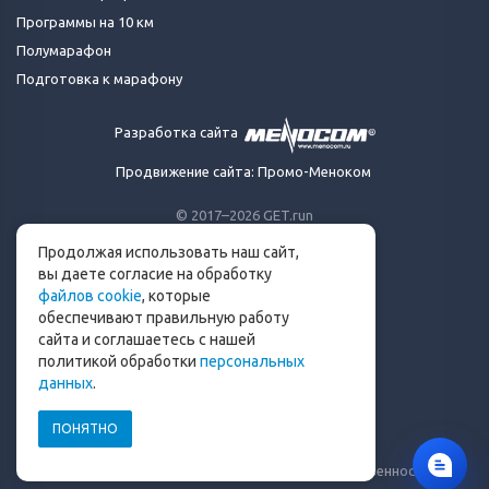
Программы на 10 км
Полумарафон
Подготовка к марафону
Разработка сайта
Продвижение сайта: Промо-Меноком
© 2017–2026 GET.run
Все права защищены.
Продолжая использовать наш сайт,
Сделано с ❤ бегунами
вы даете согласие на обработку
для бегунов
файлов cookie
, которые
Телеграм-канал Get.run
обеспечивают правильную работу
Беговой чат в Телеграм
сайта и соглашаетесь с нашей
политикой обработки
персональных
info@get.run
данных
.
ПОНЯТНО
Политика конфиденциальности
Пользовательское соглашение
Уведомление о рисках и ограничение ответственности