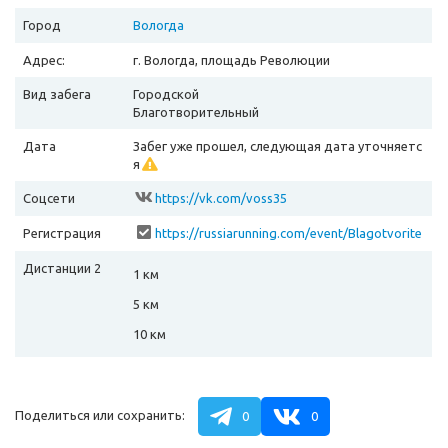
Город
Вологда
Адрес:
г. Вологда, площадь Революции
Вид забега
Городской
Благотворительный
Дата
Забег уже прошел, следующая дата уточняетс
я
Соцсети
https://vk.com/voss35
Регистрация
https://russiarunning.com/event/Blagotvorite
lnyyzabegMYVMESTE/
Дистанции 2
1 км
5 км
10 км
Поделиться или сохранить:
0
0