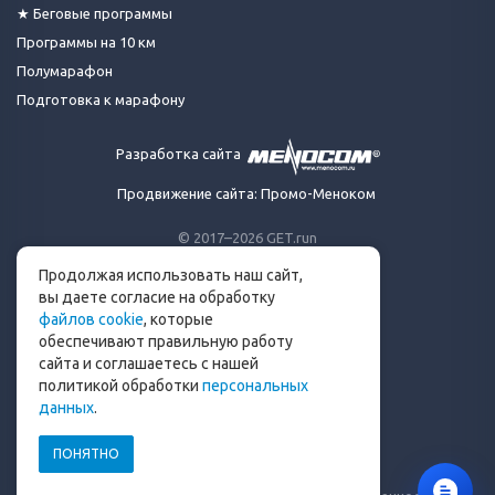
★ Беговые программы
Программы на 10 км
Полумарафон
Подготовка к марафону
Разработка сайта
Продвижение сайта: Промо-Меноком
© 2017–2026 GET.run
Все права защищены.
Продолжая использовать наш сайт,
Сделано с ❤ бегунами
вы даете согласие на обработку
для бегунов
файлов cookie
, которые
Телеграм-канал Get.run
обеспечивают правильную работу
Беговой чат в Телеграм
сайта и соглашаетесь с нашей
политикой обработки
персональных
info@get.run
данных
.
ПОНЯТНО
Политика конфиденциальности
Пользовательское соглашение