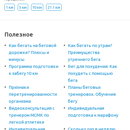
1 км
5 км
10 км
21.1 км
Полезное
Как бегать на беговой
Как бегать по утрам?
дорожке? Плюсы и
Преимущества
минусы
утреннего бега
Программа подготовки
Бег для похудения. Как
к забегу 10 км
похудеть с помощью
бега
Признаки
Планы беговых
перетренированности
тренировок. Обучение
организма
бегу
Видеоконсультация с
Индивидуальная
тренером МСМК по
подготовка к марафону
легкой атлетике
Индивидуальная
Сколько раз в неделю