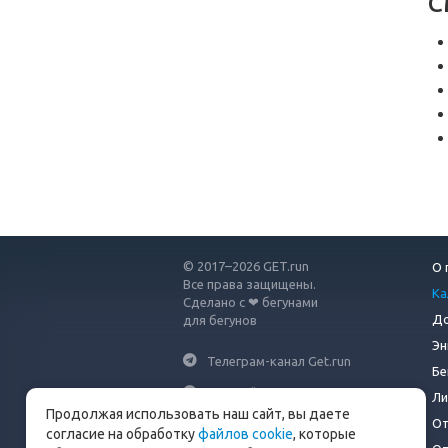
С
© 2017–2026 GET.run
О 
Все права защищены.
Ка
Сделано с ❤ бегунами
До
для бегунов
Эн
Телеграм-канал Get.run
Бе
Беговой чат в Телеграм
Ли
Продолжая использовать наш сайт, вы даете
От
info@get.run
согласие на обработку
файлов cookie
, которые