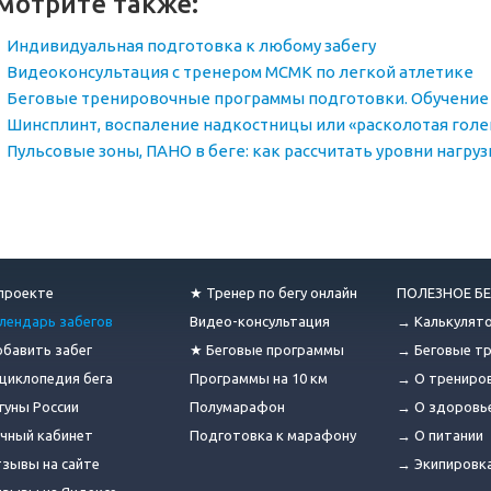
мотрите также:
Индивидуальная подготовка к любому забегу
Видеоконсультация с тренером МСМК по легкой атлетике
Беговые тренировочные программы подготовки. Обучение 
Шинсплинт, воспаление надкостницы или «расколотая голе
Пульсовые зоны, ПАНО в беге: как рассчитать уровни нагруз
проекте
★ Тренер по бегу онлайн
ПОЛЕЗНОЕ БЕ
лендарь забегов
Видео-консультация
→ Калькулят
бавить забег
★ Беговые программы
→ Беговые т
циклопедия бега
Программы на 10 км
→ О трениро
гуны России
Полумарафон
→ О здоровь
чный кабинет
Подготовка к марафону
→ О питании
зывы на сайте
→ Экипировк