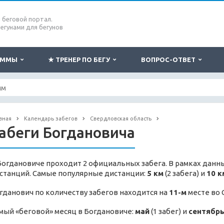
беговой портал.
бегунами для бегунов
РАММЫ
★ ТРЕНЕР ПО БЕГУ
ВОПРОС-ОТВЕТ
вная
Календарь забегов
Свердловская область
абеги Богдановича
Богдановиче проходит 2 официальных забега. В рамках данны
станций. Самые популярные дистанции:
5 км
(2 забега) и
10 к
гданович по количеству забегов находится на
11-м
месте во 
мый «беговой» месяц в Богдановиче:
май
(1 забег) и
сентябр