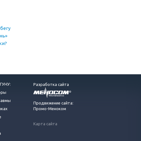
бегу
нь»
ки?
ГУНУ:
Разработка сайта
оры
равмы
Продвижение сайта:
вках
Промо-Меноком
е
Карта сайта
а