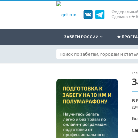
Федеральный 
Сделано с ❤ 
ЗАБЕГИ РОССИИ
★ ПРОГ
Гла
З
В 
ди
Бо
Са