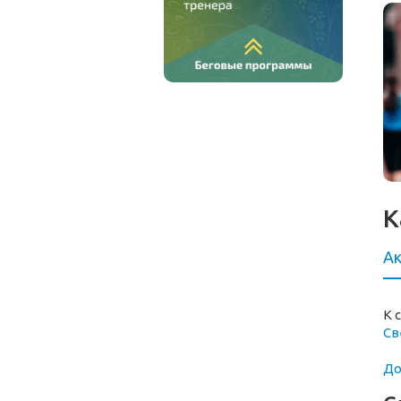
К
Ак
К 
Св
До