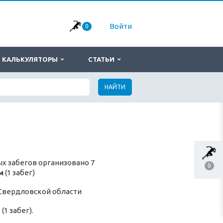
Войти
0
КАЛЬКУЛЯТОРЫ
СТАТЬИ
НАЙТИ
х забегов организовано 7
0
м
(1 забег)
Свердловской области
ь
(1 забег).