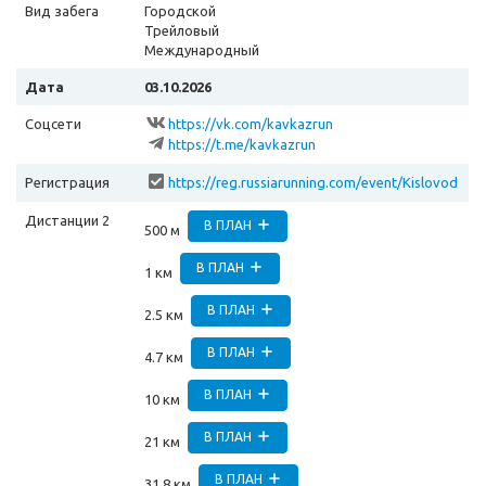
Вид забега
Городской
Трейловый
Международный
Дата
03.10.2026
Соцсети
https://vk.com/kavkazrun
https://t.me/kavkazrun
Регистрация
https://reg.russiarunning.com/event/Kislovod
skiymarafonKAVKAZRUN2026?scrollToTop=1
Дистанции 2
В ПЛАН
500 м
В ПЛАН
1 км
В ПЛАН
2.5 км
В ПЛАН
4.7 км
В ПЛАН
10 км
В ПЛАН
21 км
В ПЛАН
31.8 км