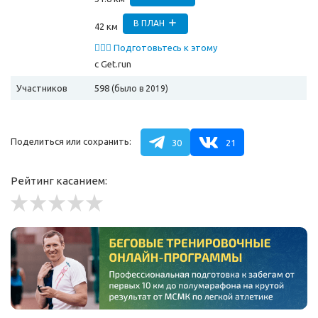
В ПЛАН
42 км
🏃🏻‍♂️ Подготовьтесь к этому
забегу
с Get.run
Участников
598
(было в 2019)
Поделиться или сохранить:
30
21
Рейтинг касанием: