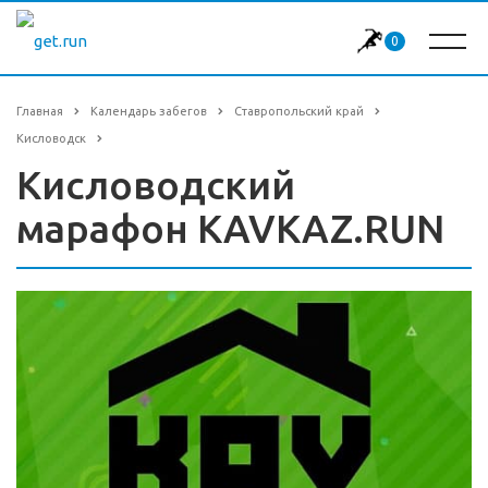
0
Главная
Календарь забегов
Ставропольский край
Кисловодск
Кисловодский
марафон KAVKAZ.RUN