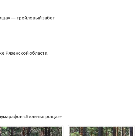
роща» —
трейловый
забег
ке Рязанской области.
лумарафон «Беличья роща»»