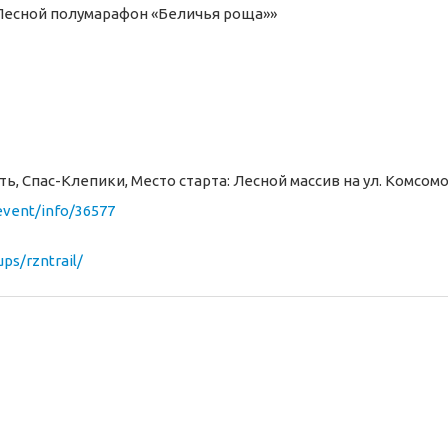
«Лесной полумарафон «Беличья роща»»
ть, Спас-Клепики, Место старта: Лесной массив на ул. Комсом
/event/info/36577
ps/rzntrail/