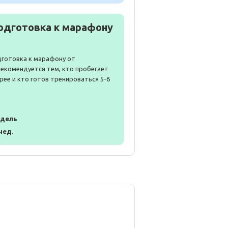
одготовка к марафону
дготовка к марафону от
Рекомендуется тем, кто пробегает
рее и кто готов тренироваться 5-6
едель
 нед.