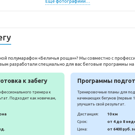
Еще фотографиии…
егу
сной полумарафон «Беличья роща»»? Мы совместно с профес
вым разработали специально для вас беговые программы на
отовка к забегу
Программы подгото
офессионального тренера к
Тренировочные планы для подг
ьтат. Подходит как новичкам,
начинающих бегунов (первые 10
улучшить свой результат.
она
Дистанция:
10 км
Срок:
от 4 до 8 нед
ед.
Цена:
от 6400 руб. з