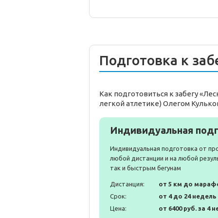
Подготовка к заб
Как подготовиться к забегу «Ле
легкой атлетике) Олегом Кулько
Индивидуальная подг
Индивидуальная подготовка от пр
любой дистанции и на любой резул
так и быстрым бегунам
Дистанция:
от 5 км до мараф
Срок:
от 4 до 24 недель
Цена:
от 6400 руб. за 4 н