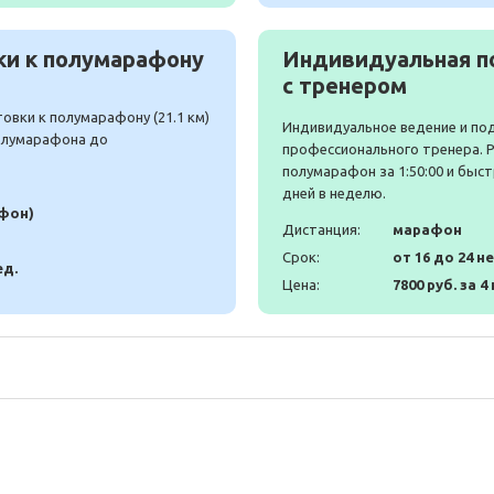
и к полумарафону
Индивидуальная п
с тренером
вки к полумарафону (21.1 км)
Индивидуальное ведение и по
полумарафона до
профессионального тренера. 
полумарафон за 1:50:00 и быст
дней в неделю.
афон)
Дистанция:
марафон
Срок:
от 16 до 24 н
ед.
Цена:
7800 руб. за 4