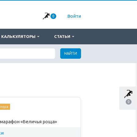
Войти
0
КАЛЬКУЛЯТОРЫ
СТАТЬИ
НАЙТИ
0
атора
умарафон «Беличья роща»
ки