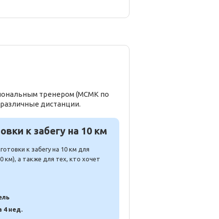
сиональным тренером (МСМК по
 различные дистанции.
вки к забегу на 10 км
отовки к забегу на 10 км для
 км), а также для тех, кто хочет
ель
а 4 нед.