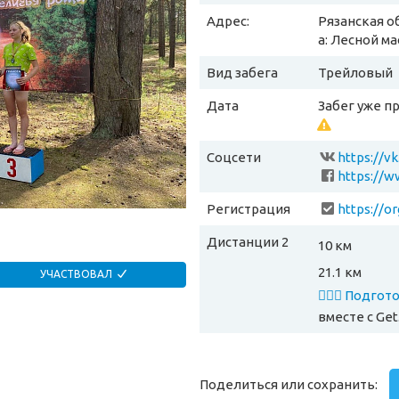
Адрес:
Рязанская о
а: Лесной м
Вид забега
Трейловый
Дата
Забег уже п
Соцсети
https://v
https://w
Регистрация
https://o
Дистанции 2
10 км
21.1 км
УЧАСТВОВАЛ
🏃🏻‍♂️ Подго
вместе
с Get
Поделиться или сохранить: