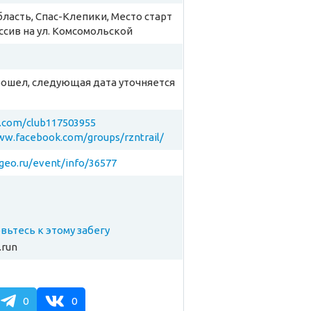
бласть, Спас-Клепики, Место старт
ассив на ул. Комсомольской
рошел, следующая дата уточняется
k.com/club117503955
ww.facebook.com/groups/rzntrail/
rgeo.ru/event/info/36577
товьтесь к этому забегу
.run
0
0