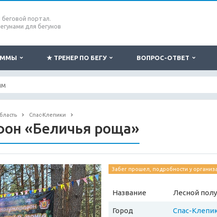
беговой портал.
бегунами для бегунов
РАММЫ
★ ТРЕНЕР ПО БЕГУ
ВОПРОС-ОТВЕТ
бласть
Спас-Клепики
фон «Беличья роща»
Забег прошел, подробности у организ
Название
Лесной пол
Город
Спас-Клепи