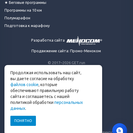
★ Беговые программы
Программы на 10 км
Полумарафон
Подготовка к марафону
Разработка сайта
Продвижение сайта: Промо-Меноком
© 2017–2026 GET.run
Все права защищены.
Продолжая использовать наш сайт,
Сделано с ❤ бегунами
вы даете согласие на обработку
для бегунов
файлов cookie
, которые
Телеграм-канал Get.run
обеспечивают правильную работу
Беговой чат в Телеграм
сайта и соглашаетесь с нашей
политикой обработки
персональных
info@get.run
данных
.
ПОНЯТНО
Политика конфиденциальности
Пользовательское соглашение
Уведомление о рисках и ограничение ответственности