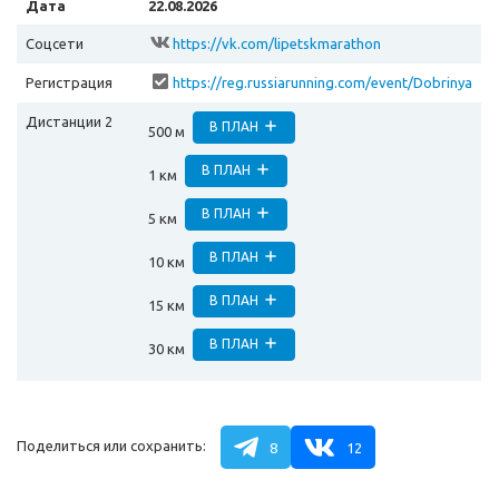
Дата
22.08.2026
Соцсети
https://vk.com/lipetskmarathon
Регистрация
https://reg.russiarunning.com/event/Dobrinya
2026?scrollToTop=1
Дистанции 2
В ПЛАН
500 м
В ПЛАН
1 км
В ПЛАН
5 км
В ПЛАН
10 км
В ПЛАН
15 км
В ПЛАН
30 км
Поделиться или сохранить:
8
12