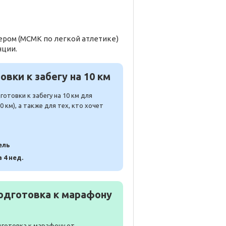
ером (МСМК по легкой атлетике)
нции.
вки к забегу на 10 км
отовки к забегу на 10 км для
 км), а также для тех, кто хочет
ель
а 4 нед.
одготовка к марафону
дготовка к марафону от