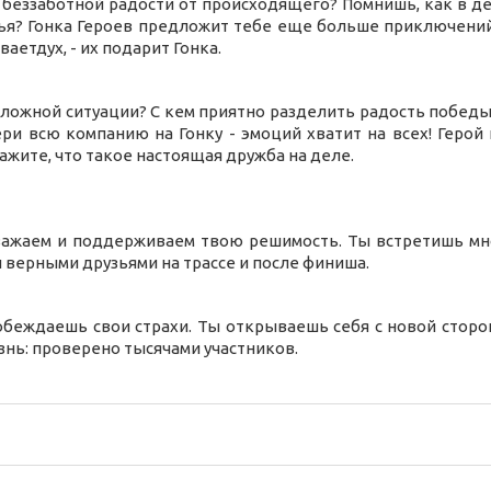
беззаботной радости от происходящего? Помнишь, как в де
вья? Гонка Героев предложит тебе еще больше приключений
аетдух, - их подарит Гонка.
сложной ситуации? С кем приятно разделить радость побед
ри всю компанию на Гонку - эмоций хватит на всех! Герой н
ажите, что такое настоящая дружба на деле.
важаем и поддерживаем твою решимость. Ты встретишь мн
 верными друзьями на трассе и после финиша.
беждаешь свои страхи. Ты открываешь себя с новой сторон
знь: проверено тысячами участников.