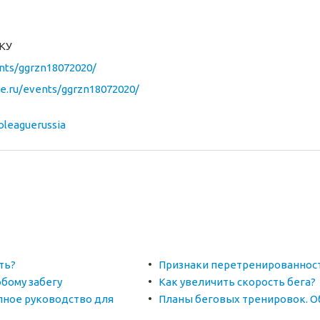
КУ
ents/ggrzn18072020/
ue.ru/events/ggrzn18072020/
oleaguerussia
ть?
Признаки перетренированнос
бому забегу
Как увеличить скорость бега?
лное руководство для
Планы беговых тренировок. О