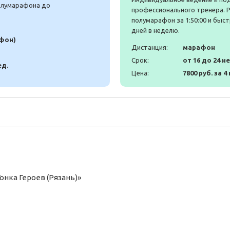
полумарафона до
профессионального тренера. 
полумарафон за 1:50:00 и быст
дней в неделю.
афон)
Дистанция:
марафон
Срок:
от 16 до 24 н
ед.
Цена:
7800 руб. за 4
онка Героев (Рязань)»