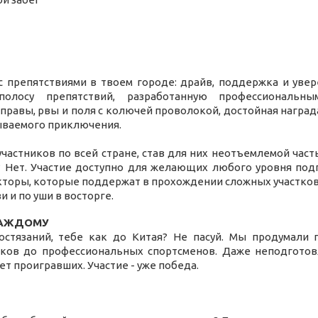
 с препятствиями в твоем городе: драйв, поддержка и уве
полосу препятствий, разработанную профессиональ
правы, рвы и поля с колючей проволокой, достойная награда
бываемого приключения.
частников по всей стране, став для них неотъемлемой часть
 Нет. Участие доступно для желающих любого уровня подг
торы, которые поддержат в прохождении сложных участков. 
и и по уши в восторге.
КАЖДОМУ
остязаний, тебе как до Китая? Не пасуй. Мы продумали 
иков до профессиональных спортсменов. Даже неподготов
ет проигравших. Участие - уже победа.