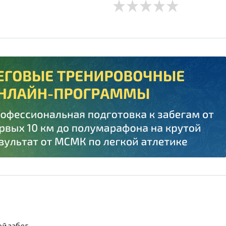
ой
забег