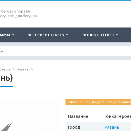
беговой портал.
бегунами для бегунов
РАММЫ
★ ТРЕНЕР ПО БЕГУ
ВОПРОС-ОТВЕТ
бласть
Рязань
ань)
Забег прошел, подробности у организ
Название
Гонка Героев
Город
Рязань