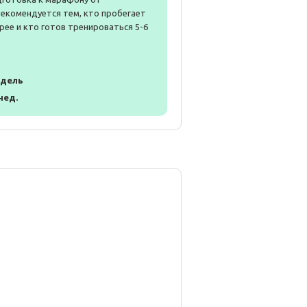
Рекомендуется тем, кто пробегает
рее и кто готов тренироваться 5-6
едель
 нед.