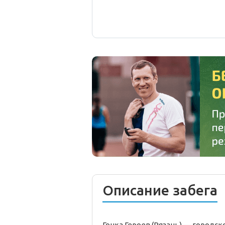
Описание забега
Гонка Героев (Рязань) —
городск