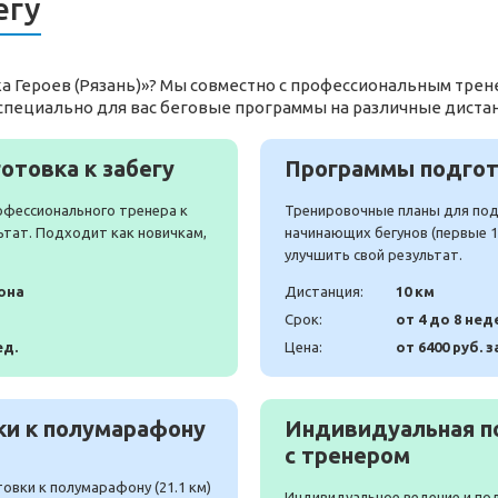
егу
ка Героев (Рязань)»? Мы совместно с профессиональным трен
специально для вас беговые программы на различные диста
отовка к забегу
Программы подгото
офессионального тренера к
Тренировочные планы для подг
ьтат. Подходит как новичкам,
начинающих бегунов (первые 10
улучшить свой результат.
она
Дистанция:
10 км
Срок:
от 4 до 8 нед
ед.
Цена:
от 6400 руб. з
и к полумарафону
Индивидуальная п
с тренером
вки к полумарафону (21.1 км)
Индивидуальное ведение и по