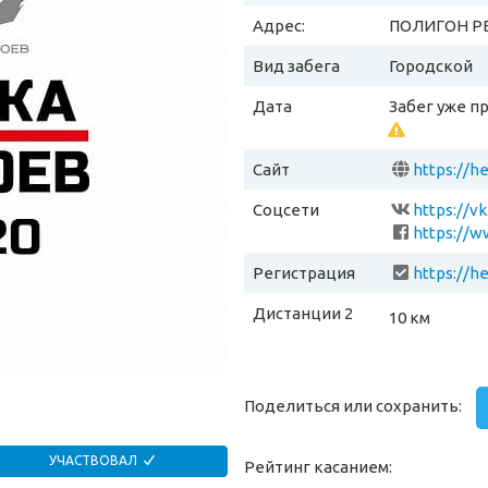
Адрес:
ПОЛИГОН Р
Вид забега
Городской
Дата
Забег уже п
Сайт
https://h
Соцсети
https://v
https://w
Регистрация
https://h
Дистанции 2
10 км
Поделиться или сохранить:
УЧАСТВОВАЛ
Рейтинг касанием: