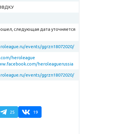
ВВДКУ
рошел, следующая дата уточняется
eroleague.ru/events/ggrzn18072020/
k.com/heroleague
ww.facebook.com/heroleaguerussia
eroleague.ru/events/ggrzn18072020/
25
19