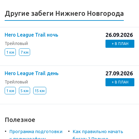
Другие забеги Нижнего Новгорода
26.09.2026
Hero League Trail ночь
Трейловый
+ В ПЛАН
1 км
7 км
27.09.2026
Hero League Trail день
Трейловый
+ В ПЛАН
1 км
5 км
15 км
Полезное
Программа подготовки
Как правильно начать
к полумарафону
бегать? Полное