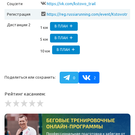
Соцсети
https://vk.com/kstovo_trail
Регистрация
https://reg.russiarunning.com/event/Kstovotr
eyl?scrollToTop=1
Дистанции 2
В ПЛАН
1 км
В ПЛАН
5 км
В ПЛАН
10 км
Поделиться или сохранить:
0
2
Рейтинг касанием: