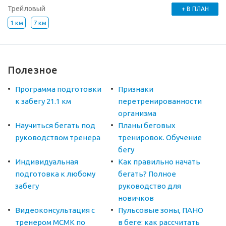
Трейловый
+ В ПЛАН
1 км
7 км
Полезное
Программа подготовки
Признаки
к забегу 21.1 км
перетренированности
организма
Научиться бегать под
Планы беговых
руководством тренера
тренировок. Обучение
бегу
Индивидуальная
Как правильно начать
подготовка к любому
бегать? Полное
забегу
руководство для
новичков
Видеоконсультация с
Пульсовые зоны, ПАНО
тренером МСМК по
в беге: как рассчитать