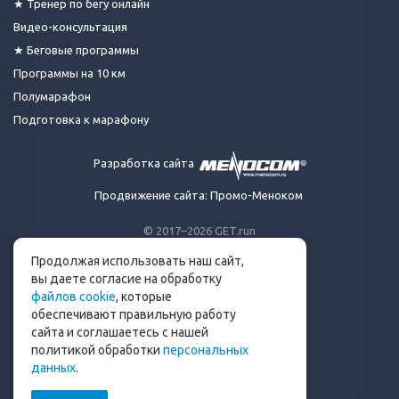
★ Тренер по бегу онлайн
Видео-консультация
★ Беговые программы
Программы на 10 км
Полумарафон
Подготовка к марафону
Разработка сайта
Продвижение сайта: Промо-Меноком
© 2017–2026 GET.run
Все права защищены.
Продолжая использовать наш сайт,
Сделано с ❤ бегунами
вы даете согласие на обработку
для бегунов
файлов cookie
, которые
Телеграм-канал Get.run
обеспечивают правильную работу
Беговой чат в Телеграм
сайта и соглашаетесь с нашей
политикой обработки
персональных
info@get.run
данных
.