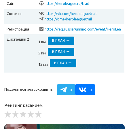
Сайт
https://heroleague.ru/trail
Соцсети
https://vk.com/heroleaguetrail
https://t.me/heroleaguetrail
Регистрация
https://reg.russiarunning.com/event/HeroLea
gueTrailden?scrollToTop=1
Дистанции 2
В ПЛАН
1 км
В ПЛАН
5 км
В ПЛАН
15 км
Поделиться или сохранить:
0
0
Рейтинг касанием: