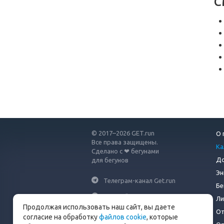
С
© 2017–2026 GET.run
О 
Все права защищены.
Ка
Сделано с ❤ бегунами
До
для бегунов
Эн
Телеграм-канал Get.run
Бе
Беговой чат в Телеграм
Ли
Продолжая использовать наш сайт, вы даете
От
info@get.run
согласие на обработку
файлов cookie
, которые