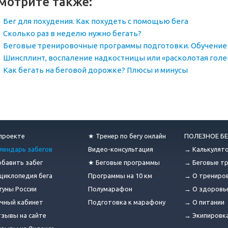
мотрите также:
Бег для похудения. Как похудеть с помощью бега
Сколько раз в неделю нужно бегать?
Беговые тренировочные программы подготовки. Обучение 
Шинсплинт, воспаление надкостницы или «расколотая голе
Как бегать на беговой дорожке? Плюсы и минусы
проекте
★ Тренер по бегу онлайн
ПОЛЕЗНОЕ БЕ
лендарь забегов
Видео-консультация
→ Калькулят
бавить забег
★ Беговые программы
→ Беговые т
циклопедия бега
Программы на 10 км
→ О трениро
гуны России
Полумарафон
→ О здоровь
чный кабинет
Подготовка к марафону
→ О питании
зывы на сайте
→ Экипировк