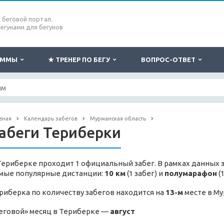
беговой портал.
бегунами для бегунов
РАММЫ
★ ТРЕНЕР ПО БЕГУ
ВОПРОС-ОТВЕТ
вная
Календарь забегов
Мурманская область
абеги Териберки
Териберке проходит 1 официальный забег. В рамках данных з
мые популярные дистанции:
10 км
(1 забег) и
полумарафон
(1
риберка по количеству забегов находится на
13-м
месте в Му
еговой» месяц в Териберке —
август