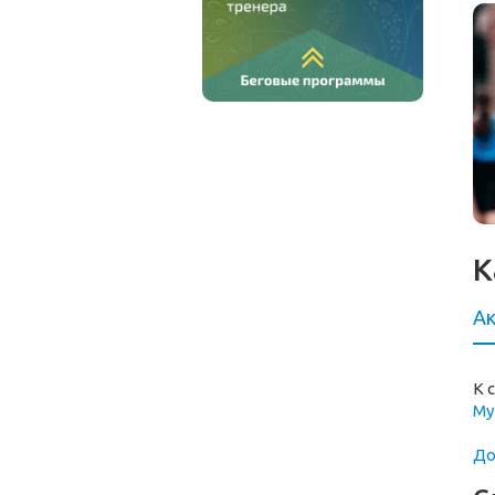
К
Ак
К 
Му
До