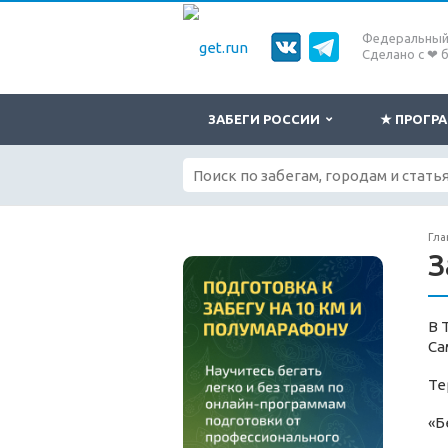
Федеральный 
Сделано с ❤ 
ЗАБЕГИ РОССИИ
★ ПРОГ
Гла
З
В 
Са
Те
«Б