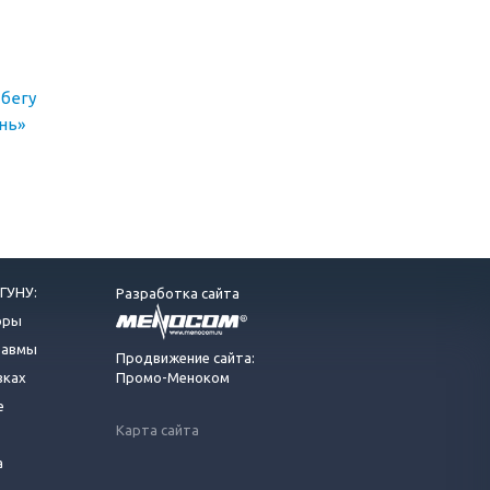
бегу
нь»
ГУНУ:
Разработка сайта
оры
равмы
Продвижение сайта:
вках
Промо-Меноком
е
Карта сайта
а