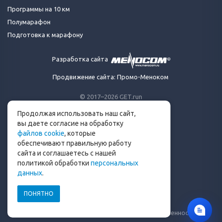
Программы на 10 км
Полумарафон
Подготовка к марафону
Разработка сайта
Продвижение сайта: Промо-Меноком
© 2017–2026 GET.run
Все права защищены.
Продолжая использовать наш сайт,
Сделано с ❤ бегунами
вы даете согласие на обработку
для бегунов
файлов cookie
, которые
Телеграм-канал Get.run
обеспечивают правильную работу
Беговой чат в Телеграм
сайта и соглашаетесь с нашей
политикой обработки
персональных
info@get.run
данных
.
ПОНЯТНО
Политика конфиденциальности
Пользовательское соглашение
Уведомление о рисках и ограничение ответственности