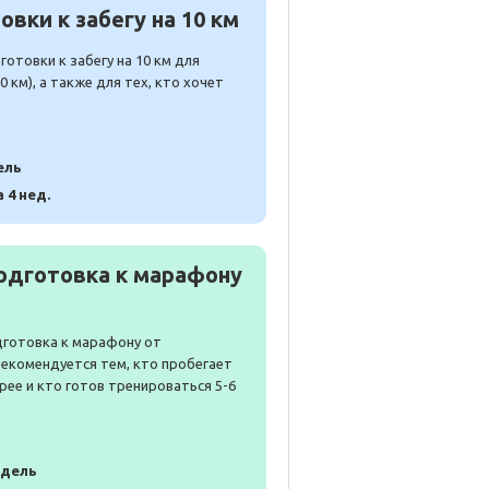
вки к забегу на 10 км
отовки к забегу на 10 км для
 км), а также для тех, кто хочет
ель
а 4 нед.
одготовка к марафону
дготовка к марафону от
Рекомендуется тем, кто пробегает
рее и кто готов тренироваться 5-6
едель