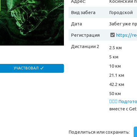
Адрес:
Косинский 
Вид забега
Городской
Дата
Забег уже п
Регистрация
Дистанции 2
2.5 км
5 км
10 км
УЧАСТВОВАЛ
21.1 км
42.2 км
50 км
🏃🏻‍♂️ Подго
вместе
с Get
Поделиться или сохранить: