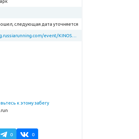
парк
рошел, следующая дата уточняется
https://reg.russiarunning.com/event/KINOSERIYaChUZhOY?scrollToTop=1
товьтесь к этому забегу
.run
0
0