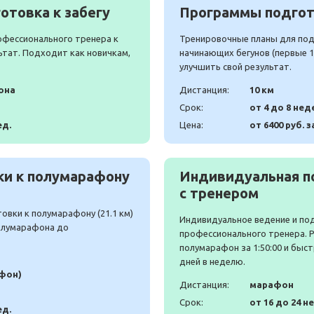
отовка к забегу
Программы подгото
офессионального тренера к
Тренировочные планы для подг
ьтат. Подходит как новичкам,
начинающих бегунов (первые 10
улучшить свой результат.
она
Дистанция:
10 км
Срок:
от 4 до 8 нед
ед.
Цена:
от 6400 руб. з
и к полумарафону
Индивидуальная п
с тренером
вки к полумарафону (21.1 км)
Индивидуальное ведение и по
полумарафона до
профессионального тренера. 
полумарафон за 1:50:00 и быст
дней в неделю.
афон)
Дистанция:
марафон
Срок:
от 16 до 24 н
ед.