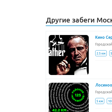
Другие забеги Мос
Кино Се
Городско
2.5 км
Лосиноо
Городско
5 км
10