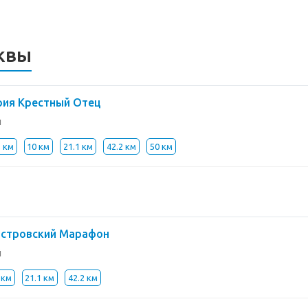
квы
рия Крестный Отец
й
5 км
10 км
21.1 км
42.2 км
50 км
стровский Марафон
й
 км
21.1 км
42.2 км