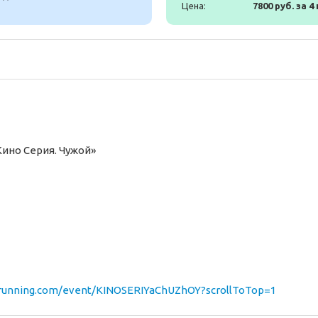
Цена:
7800 руб. за 4
Кино Серия. Чужой»
siarunning.com/event/KINOSERIYaChUZhOY?scrollToTop=1