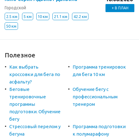
Городской
+ В ПЛАН
2.5 км
5 км
10 км
21.1 км
42.2 км
50 км
Полезное
Как выбрать
Программа тренировок
кроссовки для бега по
для бега 10 км
асфальту?
Беговые
Обучение бегу с
тренировочные
профессиональным
программы
тренером
подготовки. Обучение
бегу
Стрессовый перелом у
Программа подготовки
бегуна
к полумарафону