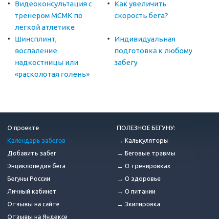
Видеоконсультация с
Как увеличить
тренером МСМК по
скорость бега?
легкой атлетике
Шинсплинт,
Индивидуальная
воспаление
подготовка к любому
надкостницы или
забегу
«расколотая голень»
О проекте
ПОЛЕЗНОЕ БЕГУНУ:
Календарь забегов
→ Калькуляторы
Добавить забег
→ Беговые травмы
Энциклопедия бега
→ О тренировках
Бегуны России
→ О здоровье
Личный кабинет
→ О питании
Отзывы на сайте
→ Экипировка
Отзывы на Яндексе