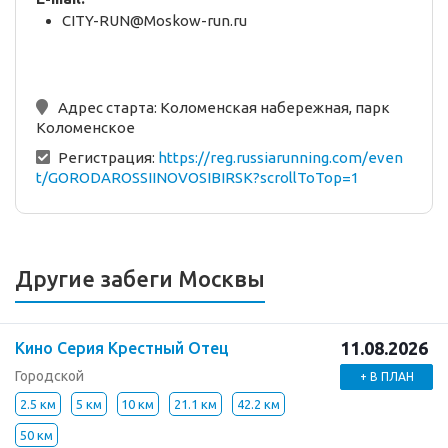
CITY-RUN@Moskow-run.ru
Адрес старта:
Коломенская набережная, парк
Коломенское
Регистрация:
https://reg.russiarunning.com/even
t/GORODAROSSIINOVOSIBIRSK?scrollToTop=1
Другие забеги Москвы
11.08.2026
Кино Серия Крестный Отец
Городской
+ В ПЛАН
2.5 км
5 км
10 км
21.1 км
42.2 км
50 км