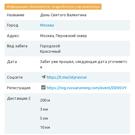
Информация обновляется, подробности у организатора
Название
День Святого Валентина
Город
Москва
Адрес:
Москва, Перовский сквер
Вид забега
Городской
Красочный
Дата
Забег уже прошел, следующая дата уточняетс
я
Соцсети
https://t.me/cityrunrun
Регистрация
https://reg.russiarunning.com/event/DENSVY
aTOGOVALENTINA2026?scrollToTop=1
Дистанции 2
200 м
3 км
5 км
10 км