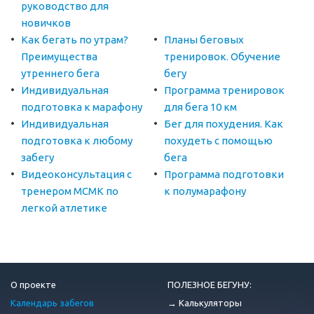
руководство для
новичков
Как бегать по утрам?
Планы беговых
Преимущества
тренировок. Обучение
утреннего бега
бегу
Индивидуальная
Программа тренировок
подготовка к марафону
для бега 10 км
Индивидуальная
Бег для похудения. Как
подготовка к любому
похудеть с помощью
забегу
бега
Видеоконсультация с
Программа подготовки
тренером МСМК по
к полумарафону
легкой атлетике
О проекте
ПОЛЕЗНОЕ БЕГУНУ:
Календарь забегов
→ Калькуляторы