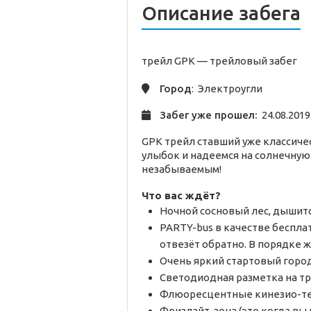
Описание забега
трейл GPK —
трейловый
забег
Город
: Электроугли
Забег уже прошел:
24.08.2019
GPK трейл cтавший уже классичес
улыбок и надеемся на солнечную
незабываемым!
Что вас ждёт?
Ночной сосновый лес, дышитс
PARTY-bus в качестве бесплат
отвезёт обратно. В порядке 
Очень яркий стартовый город
Светодиодная разметка на тра
Флюоресцентные кинезио-те
Фризлайт-зона (это когда вы 