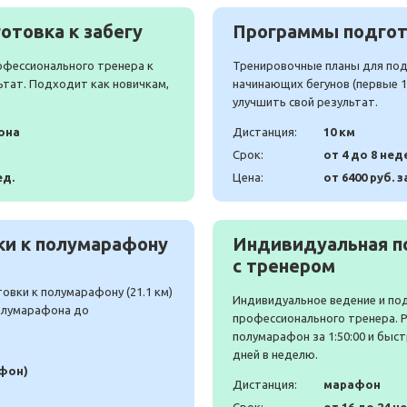
отовка к забегу
Программы подгото
офессионального тренера к
Тренировочные планы для подг
ьтат. Подходит как новичкам,
начинающих бегунов (первые 10
улучшить свой результат.
она
Дистанция:
10 км
Срок:
от 4 до 8 нед
ед.
Цена:
от 6400 руб. з
и к полумарафону
Индивидуальная п
с тренером
вки к полумарафону (21.1 км)
Индивидуальное ведение и по
полумарафона до
профессионального тренера. 
полумарафон за 1:50:00 и быст
дней в неделю.
афон)
Дистанция:
марафон