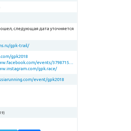
а
рошел, следующая дата уточняется
ns.ru/gpk-trail/
k.com/gpk2018
https://www.facebook.com/events/379871559116872/
ww.instagram.com/gpk.race/
ussiarunning.com/event/gpk2018
19)