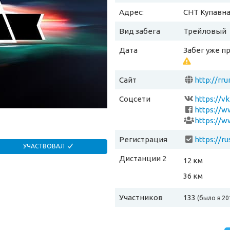
Адрес:
СНТ Купавн
Вид забега
Трейловый
Дата
Забег уже п
Сайт
http://rru
Соцсети
https://v
https://w
Регистрация
https://r
УЧАСТВОВАЛ
Дистанции 2
12 км
36 км
Участников
133
(было в 20