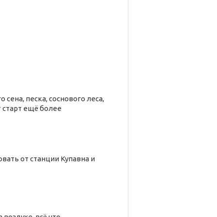
сена, песка, соснового леса,
т старт ещё более
овать от станции Купавна и
 воздухе, всё что