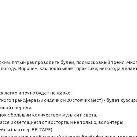
ким, пятый раз проводить будем, подмосковный трейл. Много 
 погоду. Впрочем, как показывает практика, непогода делае
я легко и точно будет не жарко!
ного трансфера (23 сидячих и 20 стоячих мест) - будет курсир
живой очереди.
ок с большим количеством музыки и света.
ссе и светящиеся от восторга, и не только, волонтёры
йпы (партнёр BB-TAPE)
или специально обученный человек берёт фонарик и рисует в