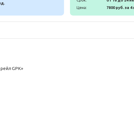
Срок:
от 16 до 24 н
ед.
Цена:
7800 руб. за 4
трейл GPK»