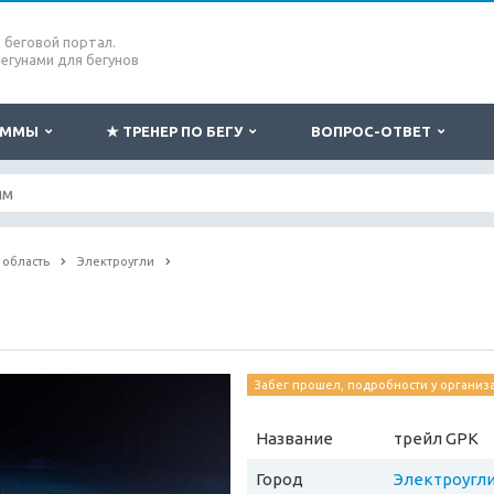
беговой портал.
бегунами для бегунов
РАММЫ
★ ТРЕНЕР ПО БЕГУ
ВОПРОС-ОТВЕТ
 область
Электроугли
Забег прошел, подробности у организ
Название
трейл GPK
Город
Электроугл