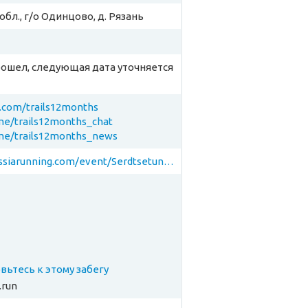
бл., г/о Одинцово, д. Рязань
рошел, следующая дата уточняется
k.com/trails12months
.me/trails12months_chat
.me/trails12months_news
https://russiarunning.com/event/Serdtsetundry/
товьтесь к этому забегу
.run