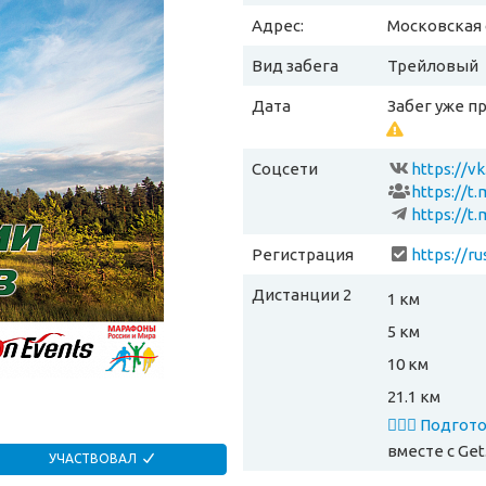
Адрес:
Московская о
Вид забега
Трейловый
Дата
Забег уже п
Соцсети
https://v
https://t
https://t
Регистрация
Дистанции 2
1 км
5 км
10 км
21.1 км
🏃🏻‍♂️ Подго
вместе
с Get
УЧАСТВОВАЛ