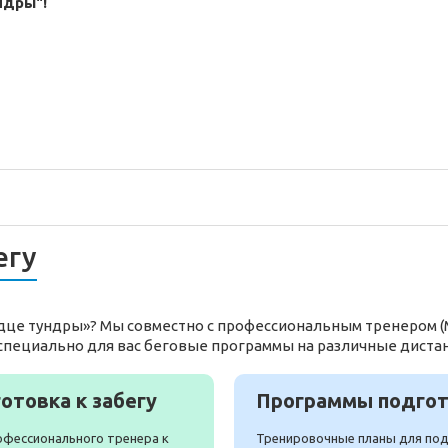
ндры"!
егу
рдце тундры»? Мы совместно с профессиональным тренером (
специально для вас беговые программы на различные диста
отовка к забегу
Программы подгото
офессионального тренера к
Тренировочные планы для подг