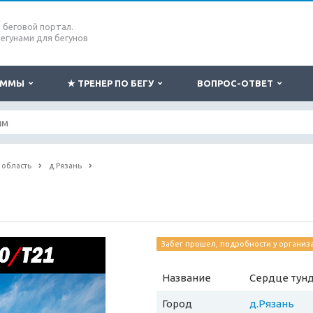
беговой портал.
бегунами для бегунов
РАММЫ
★ ТРЕНЕР ПО БЕГУ
ВОПРОС-ОТВЕТ
 область
д.Рязань
Забег прошел, подробности у организ
Название
Сердце тун
Город
д.Рязань