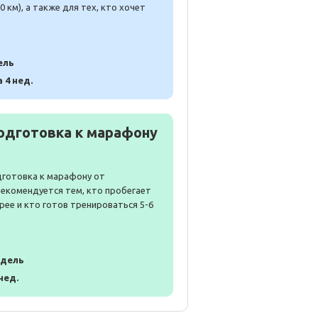
 км), а также для тех, кто хочет
ель
а 4 нед.
одготовка к марафону
дготовка к марафону от
Рекомендуется тем, кто пробегает
рее и кто готов тренироваться 5-6
едель
 нед.