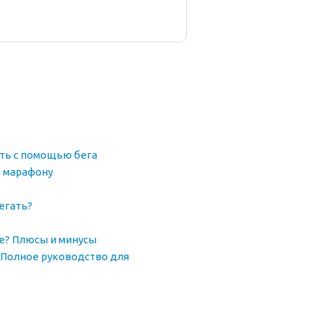
еть с помощью бега
к марафону
егать?
ке? Плюсы и минусы
 Полное руководство для