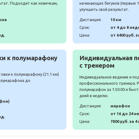
ьтат. Подходит как новичкам,
начинающих бегунов (первые 10
улучшить свой результат.
она
Дистанция:
10 км
Срок:
от 4 до 8 нед
ед.
Цена:
от 6400 руб. з
и к полумарафону
Индивидуальная п
с тренером
вки к полумарафону (21.1 км)
Индивидуальное ведение и по
полумарафона до
профессионального тренера. 
полумарафон за 1:50:00 и быст
дней в неделю.
афон)
Дистанция:
марафон
Срок:
от 16 до 24 н
ед.
Цена:
7800 руб. за 4