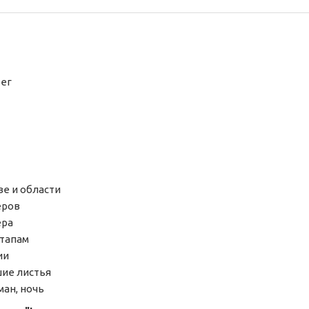
ег
ве и области
еров
ера
этапам
ии
вшие листья
ман, ночь