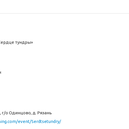
«Сердце тундры»
н
 г/о Одинцово, д. Рязань
nning.com/event/Serdtsetundry/