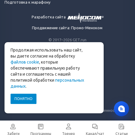
Подготовка к марафону
Разработка сайта
Продвижение сайта: Промо-Меноком
© 2017–2026 GET.run
Все права защищены.
Продолжая использовать наш сайт,
Сделано с ❤ бегунами
вы даете согласие на обработку
для бегунов
файлов cookie
, которые
Телеграм-канал Get.run
обеспечивают правильную работу
Беговой чат в Телеграм
сайта и соглашаетесь с нашей
политикой обработки
персональных
info@get.run
данных
.
ПОНЯТНО
Политика конфиденциальности
Пользовательское соглашение
Уведомление о рисках и ограничение ответственности
Забеги
Программы
Тренер
Канал/чат
Статьи