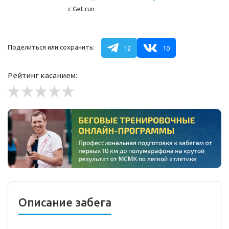
забегу
с Get.run
Поделиться или сохранить:
12
10
Рейтинг касанием:
Описание забега