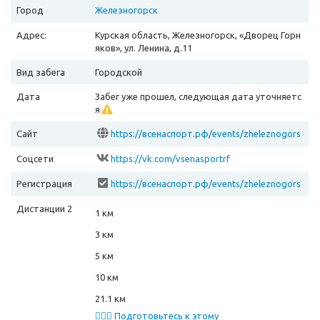
Город
Железногорск
Адрес:
Курская область, Железногорск, «Дворец Горн
яков», ул. Ленина, д.11
Вид забега
Городской
Дата
Забег уже прошел, следующая дата уточняетс
я
Сайт
https://всенаспорт.рф/events/zheleznogors
kii-polumarafon-2024
Соцсети
https://vk.com/vsenasportrf
Регистрация
https://всенаспорт.рф/events/zheleznogors
kii-polumarafon-2024
Дистанции 2
1 км
3 км
5 км
10 км
21.1 км
🏃🏻‍♂️ Подготовьтесь к этому