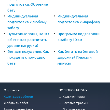
подготовки. Обучение
бегу
Индивидуальная
Индивидуальная
подготовка к любому
подготовка к марафону
забегу
Пульсовые зоны, ПАНО
Программа подготовки
в беге: как рассчитать
к забегу 10 км
уровни нагрузки?
Бег для похудения. Как
Как бегать на беговой
похудеть с помощью
дорожке? Плюсы и
бега
минусы
О проекте
ПОЛЕЗНОЕ БЕГУНУ:
Календарь забегов
→ Калькуляторы
Добавить забег
→ Беговые травмы
Энциклопедия бега
→ О тренировках