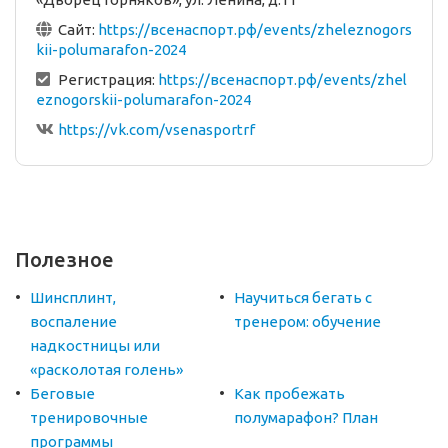
Сайт:
https://всенаспорт.рф/events/zheleznogors
kii-polumarafon-2024
Регистрация:
https://всенаспорт.рф/events/zhel
eznogorskii-polumarafon-2024
https://vk.com/vsenasportrf
Полезное
Шинсплинт,
Научиться бегать с
воспаление
тренером: обучение
надкостницы или
«расколотая голень»
Беговые
Как пробежать
тренировочные
полумарафон? План
программы