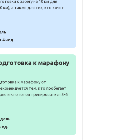
отовки к забегу на 10 км для
 км), а также для тех, кто хочет
ель
а 4 нед.
одготовка к марафону
дготовка к марафону от
Рекомендуется тем, кто пробегает
рее и кто готов тренироваться 5-6
едель
 нед.