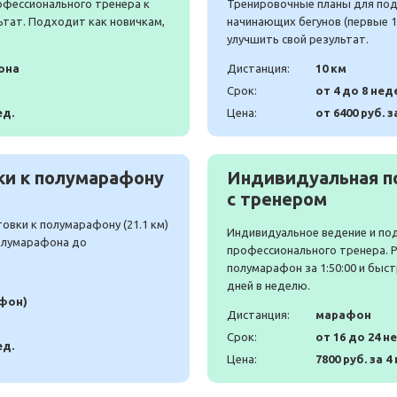
офессионального тренера к
Тренировочные планы для подг
ьтат. Подходит как новичкам,
начинающих бегунов (первые 10
улучшить свой результат.
она
Дистанция:
10 км
Срок:
от 4 до 8 нед
ед.
Цена:
от 6400 руб. з
и к полумарафону
Индивидуальная п
с тренером
вки к полумарафону (21.1 км)
Индивидуальное ведение и по
полумарафона до
профессионального тренера. 
полумарафон за 1:50:00 и быст
дней в неделю.
афон)
Дистанция:
марафон
Срок:
от 16 до 24 н
ед.
Цена:
7800 руб. за 4