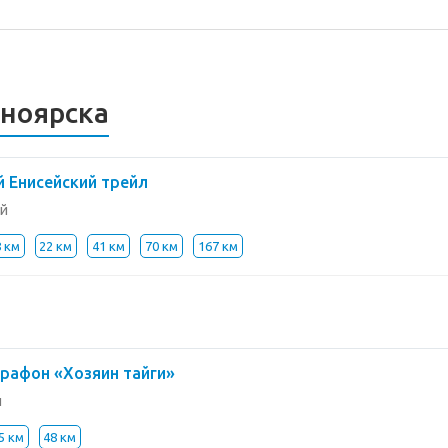
сноярска
 Енисейский трейл
й
8 км
22 км
41 км
70 км
167 км
рафон «Хозяин тайги»
й
5 км
48 км