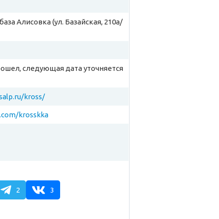
аза Алисовка (ул. Базайская, 210а/
рошел, следующая дата уточняется
salp.ru/kross/
k.com/krosskka
2
3