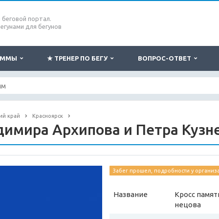
беговой портал.
бегунами для бегунов
РАММЫ
★ ТРЕНЕР ПО БЕГУ
ВОПРОС-ОТВЕТ
ий край
Красноярск
димира Архипова и Петра Кузн
Забег прошел, подробности у организ
Название
Кросс памят
нецова