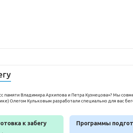
егу
осс памяти Владимира Архипова и Петра Кузнецова»? Мы сов
ике) Олегом Кульковым разработали специально для вас бе
отовка к забегу
Программы подгото