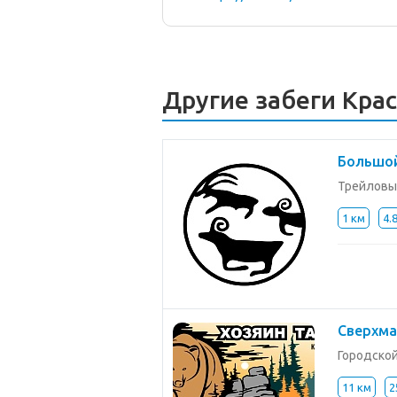
Другие забеги Кра
Большой
Трейловы
1 км
4.
Сверхма
Городско
11 км
2