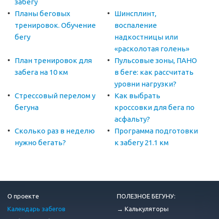
забегу
Планы беговых
Шинсплинт,
тренировок. Обучение
воспаление
бегу
надкостницы или
«расколотая голень»
План тренировок для
Пульсовые зоны, ПАНО
забега на 10 км
в беге: как рассчитать
уровни нагрузки?
Стрессовый перелом у
Как выбрать
бегуна
кроссовки для бега по
асфальту?
Сколько раз в неделю
Программа подготовки
нужно бегать?
к забегу 21.1 км
О проекте
ПОЛЕЗНОЕ БЕГУНУ:
Календарь забегов
→ Калькуляторы