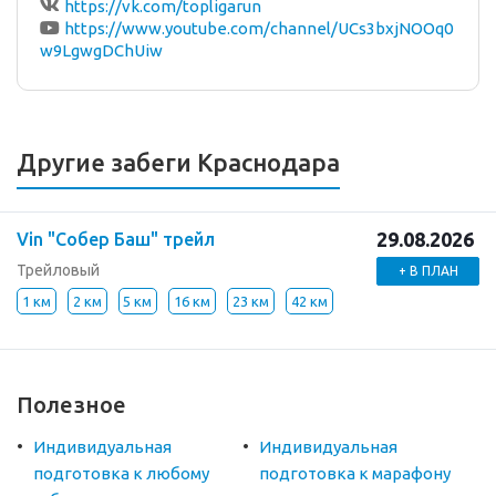
https://vk.com/topligarun
https://www.youtube.com/channel/UCs3bxjNOOq0
w9LgwgDChUiw
Другие забеги Краснодара
29.08.2026
Vin "Собер Баш" трейл
Трейловый
+ В ПЛАН
1 км
2 км
5 км
16 км
23 км
42 км
Полезное
Индивидуальная
Индивидуальная
подготовка к любому
подготовка к марафону