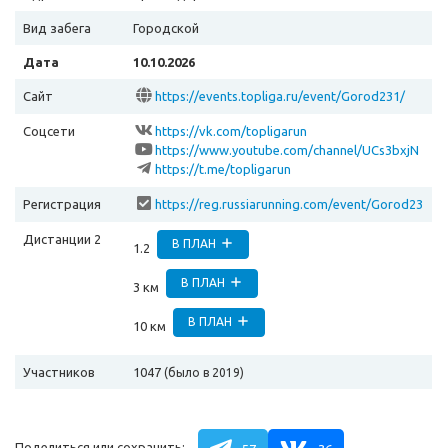
Вид забега
Городской
Дата
10.10.2026
Сайт
https://events.topliga.ru/event/Gorod231/
Соцсети
https://vk.com/topligarun
https://www.youtube.com/channel/UCs3bxjN
OOq0w9LgwgDChUiw
https://t.me/topligarun
Регистрация
https://reg.russiarunning.com/event/Gorod23
3?scrollToTop=1
Дистанции 2
В ПЛАН
1.2
В ПЛАН
3 км
В ПЛАН
10 км
Участников
1047
(было в 2019)
Поделиться или сохранить: