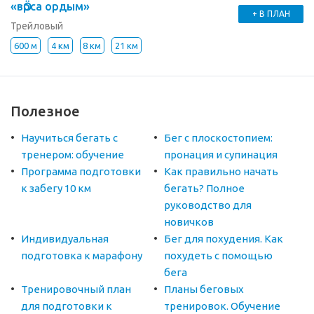
«вӦрса ордым»
+ В ПЛАН
Трейловый
600 м
4 км
8 км
21 км
Полезное
Научиться бегать с
Бег с плоскостопием:
тренером: обучение
пронация и супинация
Программа подготовки
Как правильно начать
к забегу 10 км
бегать? Полное
руководство для
новичков
Индивидуальная
Бег для похудения. Как
подготовка к марафону
похудеть с помощью
бега
Тренировочный план
Планы беговых
для подготовки к
тренировок. Обучение