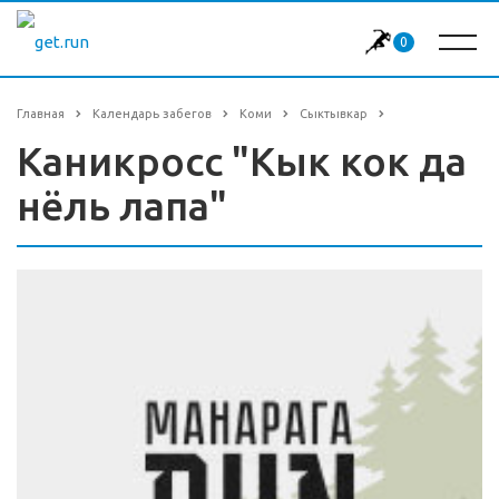
0
Главная
Календарь забегов
Коми
Сыктывкар
Каникросс "Кык кок да
нёль лапа"