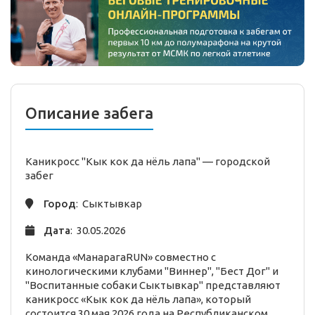
Описание забега
Каникросс "Кык кок да нёль лапа" —
городской
забег
Город
: Сыктывкар
Дата
: 30.05.2026
Команда «МанарагаRUN» совместно с
кинологическими клубами "Виннер", "Бест Дог" и
"Воспитанные собаки Сыктывкар" представляют
каникросс «Кык кок да нёль лапа», который
состоится 30 мая 2026 года на Республиканском