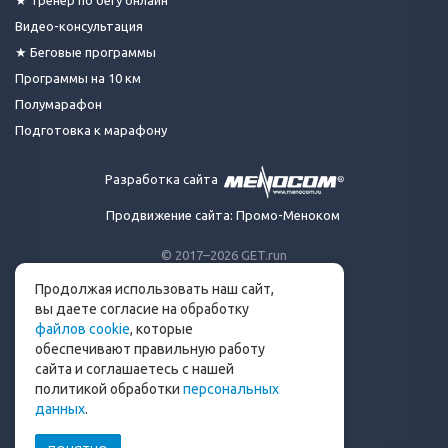
★ Тренер по бегу онлайн
Видео-консультация
★ Беговые программы
Программы на 10 км
Полумарафон
Подготовка к марафону
Разработка сайта
Продвижение сайта: Промо-Меноком
© 2017–2026 GET.run
Все права защищены.
Продолжая использовать наш сайт,
Сделано с ❤ бегунами
вы даете согласие на обработку
для бегунов
файлов cookie
, которые
Телеграм-канал Get.run
обеспечивают правильную работу
Беговой чат в Телеграм
сайта и соглашаетесь с нашей
политикой обработки
персональных
info@get.run
данных
.