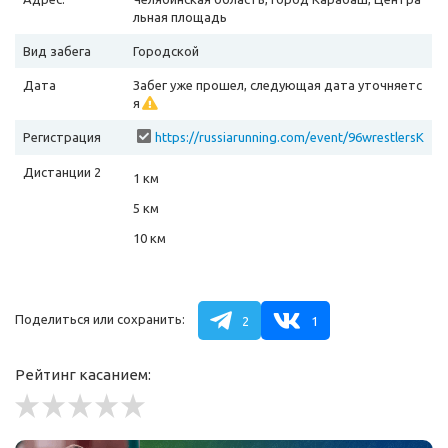
льная площадь
Вид забега
Городской
Дата
Забег уже прошел, следующая дата уточняетс
я
Регистрация
https://russiarunning.com/event/96wrestlersK
arabash/
Дистанции 2
1 км
5 км
10 км
Поделиться или сохранить:
2
1
Рейтинг касанием: