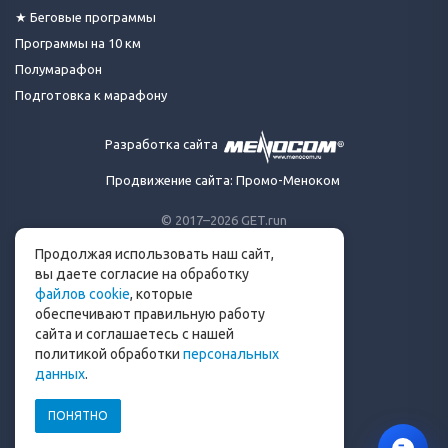
★ Беговые программы
Программы на 10 км
Полумарафон
Подготовка к марафону
Разработка сайта
Продвижение сайта: Промо-Меноком
© 2017–2026 GET.run
Все права защищены.
Продолжая использовать наш сайт,
Сделано с ❤ бегунами
вы даете согласие на обработку
для бегунов
файлов cookie
, которые
Телеграм-канал Get.run
обеспечивают правильную работу
Беговой чат в Телеграм
сайта и соглашаетесь с нашей
политикой обработки
персональных
info@get.run
данных
.
ПОНЯТНО
Политика конфиденциальности
Пользовательское соглашение