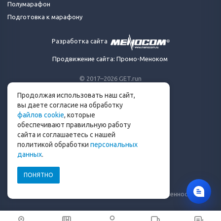
Полумарафон
Подготовка к марафону
Разработка сайта
Продвижение сайта: Промо-Меноком
© 2017–2026 GET.run
Все права защищены.
Продолжая использовать наш сайт,
Сделано с ❤ бегунами
вы даете согласие на обработку
для бегунов
файлов cookie
, которые
Телеграм-канал Get.run
обеспечивают правильную работу
Беговой чат в Телеграм
сайта и соглашаетесь с нашей
политикой обработки
персональных
info@get.run
данных
.
ПОНЯТНО
Политика конфиденциальности
Пользовательское соглашение
Уведомление о рисках и ограничение ответственности