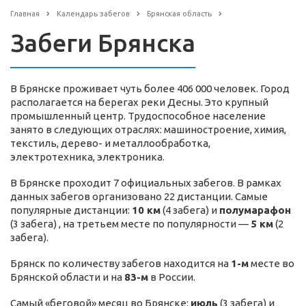
Главная
Календарь забегов
Брянская область
Забеги Брянска
В Брянске проживает чуть более 406 000 человек. Город
располагается на берегах реки Десны. Это крупный
промышленный центр. Трудоспособное население
занято в следующих отраслях: машиностроение, химия,
текстиль, дерево- и металлообработка,
электротехника, электроника.
В Брянске проходит 7 официальных забегов. В рамках
данных забегов организовано 22 дистанции. Самые
популярные дистанции:
10 км
(4 забега) и
полумарафон
(3 забега) , на третьем месте по популярности —
5 км
(2
забега).
Брянск по количеству забегов находится на
1-м
месте во
Брянской области и на
83-м
в России.
Самый «беговой» месяц во Брянске:
июль
(3 забега) и