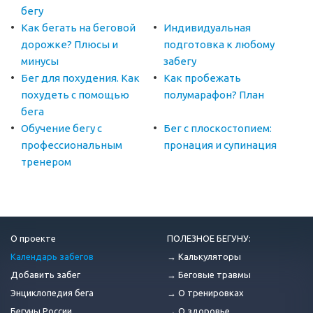
бегу
Как бегать на беговой
Индивидуальная
дорожке? Плюсы и
подготовка к любому
минусы
забегу
Бег для похудения. Как
Как пробежать
похудеть с помощью
полумарафон? План
бега
Обучение бегу с
Бег с плоскостопием:
профессиональным
пронация и супинация
тренером
О проекте
ПОЛЕЗНОЕ БЕГУНУ:
Календарь забегов
→ Калькуляторы
Добавить забег
→ Беговые травмы
Энциклопедия бега
→ О тренировках
Бегуны России
→ О здоровье