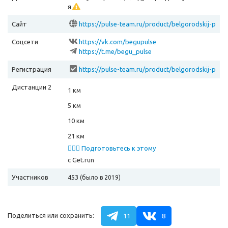
я
Сайт
https://pulse-team.ru/product/belgorodskij-p
olumarafon-3-sent-2023/
Соцсети
https://vk.com/begupulse
https://t.me/begu_pulse
Регистрация
https://pulse-team.ru/product/belgorodskij-p
olumarafon-3-sent-2023/
Дистанции 2
1 км
5 км
10 км
21 км
🏃🏻‍♂️ Подготовьтесь к этому
забегу
с Get.run
Участников
453
(было в 2019)
Поделиться или сохранить:
11
8