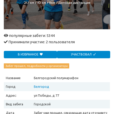
популярные забеги: 5344
Принимали участие:
2 пользователя
В ИЗБРАННОЕ
УЧАСТВОВАЛ
Забег прошел, подробности у организатора
Название
Белгородский полумарафон
Город
Белгород
Адрес:
ул Победы, д 77
Вид забега
Городской
Дата
Забег уже прошел, следующая дата уточняетс