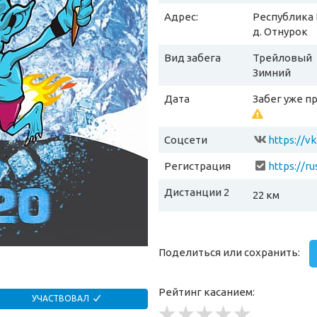
Адрес:
Республика 
д. Отнурок
Вид забега
Трейловый
Зимний
Дата
Забег уже п
Соцсети
https://v
Регистрация
Дистанции 2
22 км
Поделиться или сохранить:
Рейтинг касанием:
УЧАСТВОВАЛ