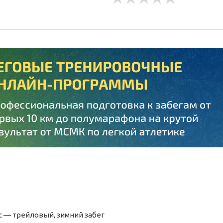
ас —
трейловый,
зимний
забег