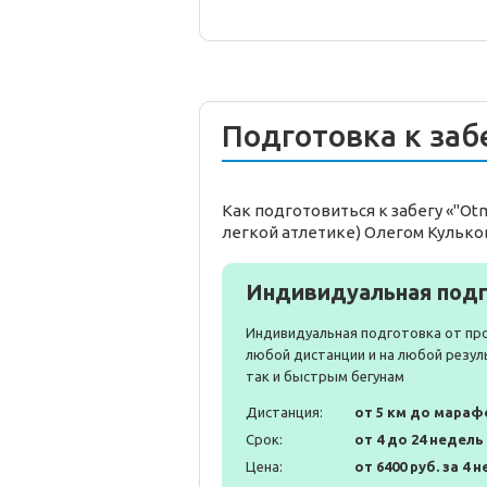
Подготовка к заб
Как подготовиться к забегу «"Ot
легкой атлетике) Олегом Кулько
Индивидуальная подг
Индивидуальная подготовка от пр
любой дистанции и на любой резул
так и быстрым бегунам
Дистанция:
от 5 км до мараф
Срок:
от 4 до 24 недель
Цена:
от 6400 руб. за 4 н