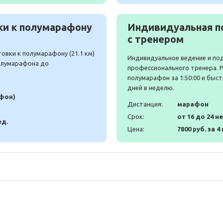
и к полумарафону
Индивидуальная п
с тренером
вки к полумарафону (21.1 км)
Индивидуальное ведение и по
полумарафона до
профессионального тренера. 
полумарафон за 1:50:00 и быст
дней в неделю.
афон)
Дистанция:
марафон
Срок:
от 16 до 24 н
ед.
Цена:
7800 руб. за 4