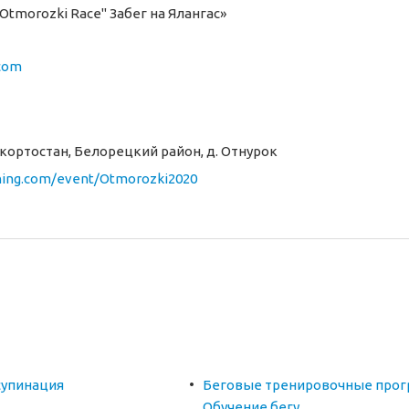
Otmorozki Race" Забег на Ялангас»
.com
ортостан, Белорецкий район, д. Отнурок
nning.com/event/Otmorozki2020
супинация
Беговые тренировочные прог
Обучение бегу