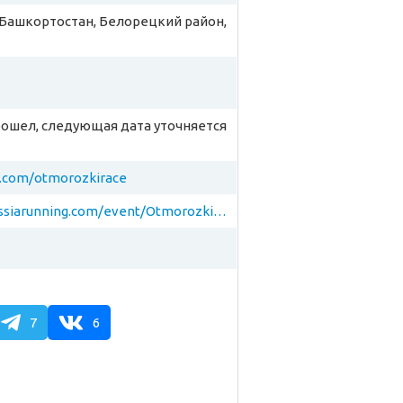
Башкортостан, Белорецкий район,
рошел, следующая дата уточняется
k.com/otmorozkirace
https://russiarunning.com/event/Otmorozki2020
7
6