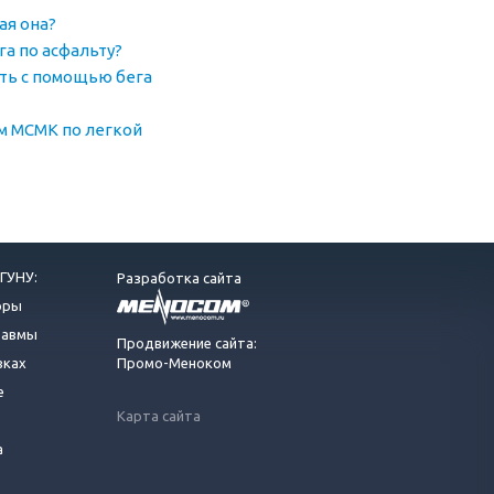
ая она?
га по асфальту?
еть с помощью бега
м МСМК по легкой
ГУНУ:
Разработка сайта
оры
равмы
Продвижение сайта:
вках
Промо-Меноком
е
Карта сайта
а