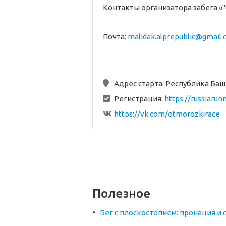
Контакты организатора забега «"
Почта:
malidak.alprepublic@gmail
Адрес старта:
Республика Башк
Регистрация:
https://russiaru
https://vk.com/otmorozkirace
Полезное
Бег с плоскостопием: пронация и 