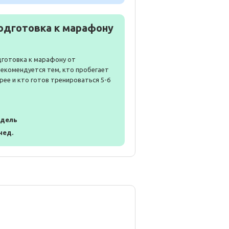
одготовка к марафону
дготовка к марафону от
Рекомендуется тем, кто пробегает
рее и кто готов тренироваться 5-6
едель
 нед.