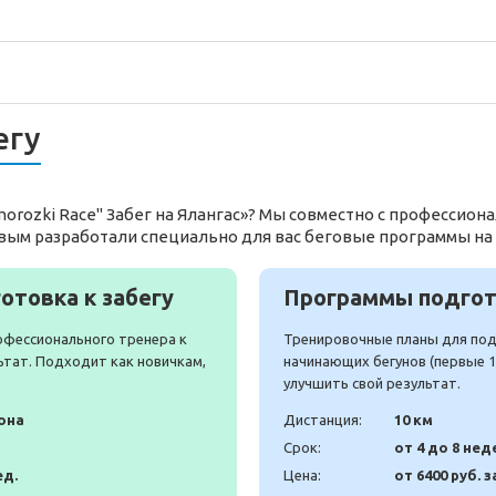
егу
morozki Race" Забег на Ялангас»? Мы совместно с профессио
вым разработали специально для вас беговые программы на
отовка к забегу
Программы подгото
офессионального тренера к
Тренировочные планы для подг
ьтат. Подходит как новичкам,
начинающих бегунов (первые 10
улучшить свой результат.
она
Дистанция:
10 км
Срок:
от 4 до 8 нед
ед.
Цена:
от 6400 руб. з