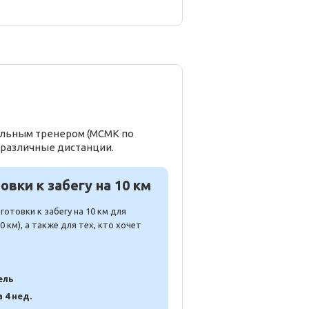
нальным тренером (МСМК по
 различные дистанции.
вки к забегу на 10 км
отовки к забегу на 10 км для
 км), а также для тех, кто хочет
ель
а 4 нед.