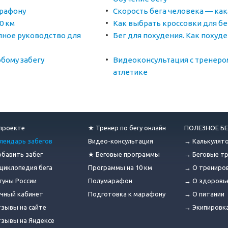
арафону
Скорость бега человека — как
0 км
Как выбрать кроссовки для бе
лное руководство для
Бег для похудения. Как похуд
бому забегу
Видеоконсультация с тренеро
атлетике
проекте
★ Тренер по бегу онлайн
ПОЛЕЗНОЕ БЕ
лендарь забегов
Видео-консультация
→ Калькулят
бавить забег
★ Беговые программы
→ Беговые т
циклопедия бега
Программы на 10 км
→ О трениро
гуны России
Полумарафон
→ О здоровь
чный кабинет
Подготовка к марафону
→ О питании
зывы на сайте
→ Экипировк
зывы на Яндексе