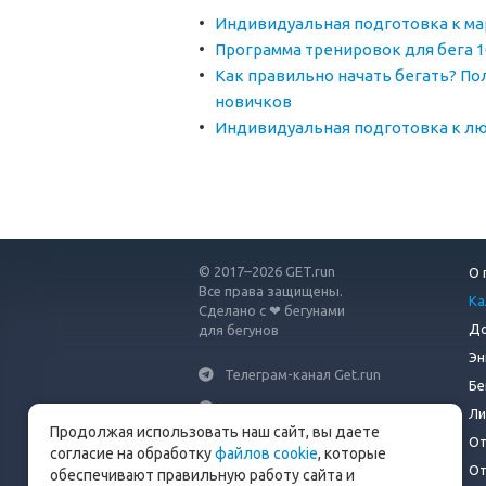
Индивидуальная подготовка к м
Программа тренировок для бега 1
Как правильно начать бегать? По
новичков
Индивидуальная подготовка к лю
© 2017–2026 GET.run
О 
Все права защищены.
Ка
Сделано с ❤ бегунами
До
для бегунов
Эн
Телеграм-канал Get.run
Бе
Беговой чат в Телеграм
Ли
Продолжая использовать наш сайт, вы даете
От
info@get.run
согласие на обработку
файлов cookie
, которые
От
обеспечивают правильную работу сайта и