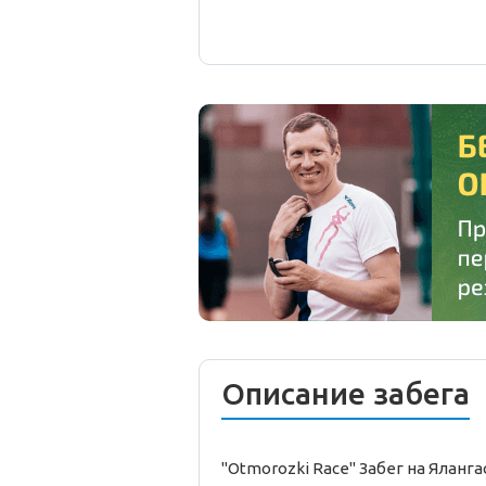
Описание забега
"Otmorozki Race" Забег на Яланг