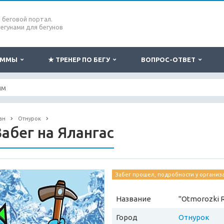
беговой портал.
бегунами для бегунов
РАММЫ
★ ТРЕНЕР ПО БЕГУ
ВОПРОС-ОТВЕТ
ан
Отнурок
Забег на Ялангас
Забег прошел, подробности у организ
Название
"Otmorozki R
Город
Отнурок